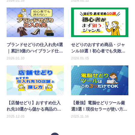
2026.01.18
2026.01.12
ブランドせどりの仕入れ先4選
せどりのおすすめ商品・ジャ
｜累計3億のハイブランド仕入
ンル10選！初心者でも失敗し
れルートを暴露
ない狙い目はコレ！
2026.01.10
2026.01.05
【店舗せどり】おすすめ仕入
【最強】電脳せどりツール厳
れ先10選から儲かる商品の見
選3選！現役セラーが使い方ま
つけ方まで全解説
で徹底解説
2025.12.03
2025.11.16