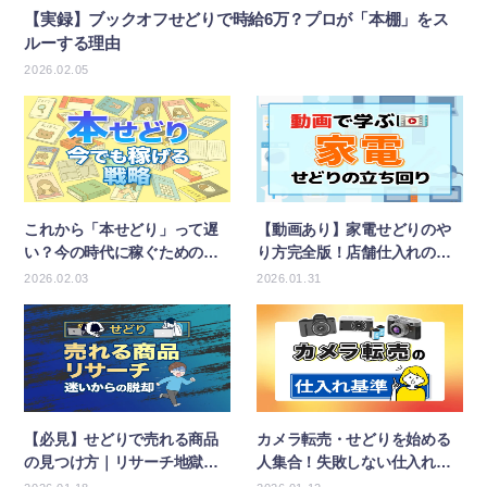
【実録】ブックオフせどりで時給6万？プロが「本棚」をス
ルーする理由
2026.02.05
これから「本せどり」って遅
【動画あり】家電せどりのや
い？今の時代に稼ぐための戦
り方完全版！店舗仕入れのコ
略を公開！
ツと秘密の稼ぎ方
2026.02.03
2026.01.31
【必見】せどりで売れる商品
カメラ転売・せどりを始める
の見つけ方｜リサーチ地獄か
人集合！失敗しない仕入れ基
ら脱却できます！
準と売れる機種