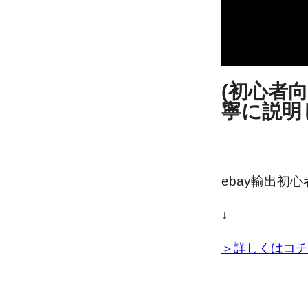
(初心者
寧に説明
ebay輸出初
↓
＞詳しくはコチ