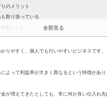
どりのメリット
品も取り扱っている
率がおいしい
全部見る
どりのデメリット
店舗内の広さ
わかりやすく、個人でも行いやすいビジネスです。
は仕入れ数が制限される
どりのテクニック
格によって利益率が大きく異なるという特徴があり
りLABI ヤマダ電機が狙い目
が開催されるので活用
資金が増えてきたとしても、常に何か良い仕入れ先
注目する