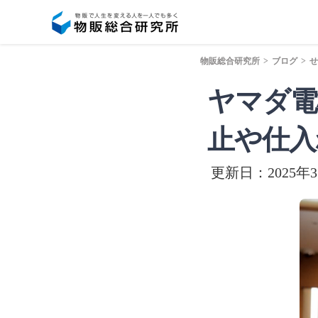
物販総合研究所
>
ブログ
>
せ
ヤマダ電
止や仕入
更新日：2025年