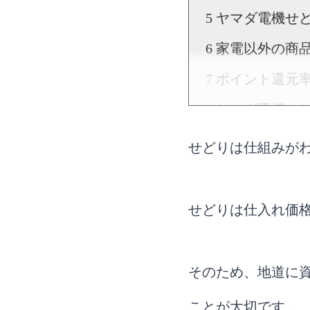
ヤマダ電機せ
家電以外の商
ポイント還元
ヤマダ電機せ
店員の接客と
せどりは仕組みが
店舗によって
ヤマダ電機せ
せどりは仕入れ価
テックランドよ
多くのセール
そのため、地道に
商品のPOPに
ことが大切です。