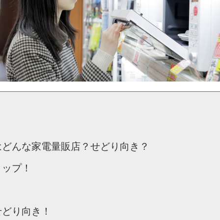
はどんな家電量販店？せどり向き？
トップ！
！
せどり向き！