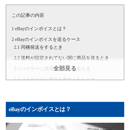
所のスクールで多くの人に伝えている。
▶Twitter：
https://twitter.com/bitojun
▶YouTube:
尾藤淳 [物販総合研究所]
この記事の内容
▶
尾藤 淳のプロフィール
eBayのインボイスとは？
eBayのインボイスを送るケース
同梱発送をするとき
送料が設定されてない国に商品を送るとき
全部見る
バイヤーに決済をお願いするとき
バイヤーから発行を求められたとき
eBayのインボイスを送る方法
eBayのメールリンクから送る
eBayのインボイスとは？
注文履歴（Orders）から送る
eBayで同梱発送するときのインボイスの送り方
1つの「Send invoice」をクリックする