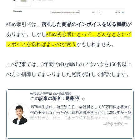
eBay取引では、
落札した商品のインボイスを送る機能
が
あります。しかし
eBay初心者にとって、どんなときにイ
ンボイスを送ればよいのか迷う
かもしれません。
この記事では、3年間でeBay輸出のノウハウを150名以上
の方に指導してまいりました尾藤が詳しく解説します。
物販総合研究所 ebay輸出講師
この記事の著者：尾藤 淳
1978年生まれ、埼玉県在住。会社員として50万円稼ぎ将来に
何の不安もなかったが、給料激減をきっかけに2012年から物
販を始める。特に、日本の伝統工芸品やアニメ・ゲーム関連
商品などを海外の人に販売する、ebay輸出が得意。ebayでの
...続きを読む
評価数は1万1000件を超える。現在は、ツールを使って無在
庫で実践できるebay輸出のノウハウを開発し、物販総合研究