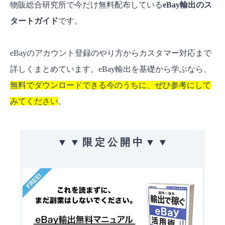
物販総合研究所で今だけ無料配布している
eBay輸出のス
タートガイド
です。
eBayのアカウント登録のやり方からカスタマー対応まで
詳しくまとめています。eBay輸出を基礎から学ぶなら、
無料でダウンロードできる今のうちに、ぜひ参考にして
みてください
。
▼ ▼ 限 定 公 開 中 ▼ ▼