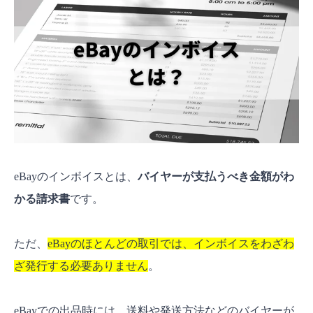
同一バイヤーの購入商品が1つにまとまる
送料を手直しする
任意のメッセージを入力してインボイスを送
る
eBayでバイヤーにインボイスを送る際の注意点
インボイスに乗せられる商品数を理解する
インボイスと異なる国への発送は禁止されて
eBayのインボイスとは、
バイヤーが支払うべき金額がわ
いる
かる請求書
です。
入金された後にインボイスを変更するのは不
可
ただ、
eBayのほとんどの取引では、インボイスをわざわ
インボイスのダウンロード方法
ざ発行する必要ありません
。
インボイスのダウンロード方法
Tax invoiceのダウンロード方法
eBayでの出品時には、送料や発送方法などのバイヤーが