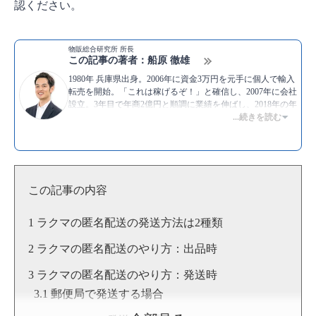
認ください。
物販総合研究所 所長
この記事の著者：船原 徹雄
1980年 兵庫県出身。2006年に資金3万円を元手に個人で輸入
転売を開始。「これは稼げるぞ！」と確信し、2007年に会社
設立。3年目で年商2億円と順調に業績を伸ばし、2018年の年
商は14億円。自分で物販ビジネスをしながら情報発信も行
...続きを読む
い、より多くの人にノウハウを伝えたいと物販総合研究所を
設立。副業でとり組む初心者から上級者まで、幅広い層に向
けてネット物販で稼ぐための情報を日々提供中。
▶著書：
世界一楽しく儲かる金持ち教科書
▶YouTube：
船原徹雄 [物販総合研究所]
この記事の内容
▶Twitter：
https://twitter.com/funahara
▶
船原徹雄のプロフィール
ラクマの匿名配送の発送方法は2種類
ラクマの匿名配送のやり方：出品時
ラクマの匿名配送のやり方：発送時
郵便局で発送する場合