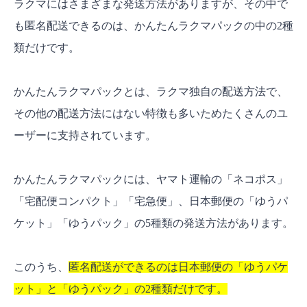
ラクマにはさまざまな発送方法がありますが、その中で
届くまでの日数は？
も匿名配送できるのは、かんたんラクマパックの中の2種
類だけです。
取引中に匿名配送に変更できる？
匿名配送になっていない！なぜ？
かんたんラクマパックとは、ラクマ独自の配送方法で、
送り状に個人情報が書かれているのでは？
その他の配送方法にはない特徴も多いためたくさんのユ
匿名配送の商品を検索できる？
ーザーに支持されています。
荷物は相手に手渡しされる？
荷物の受け取りは自宅以外でできる？
かんたんラクマパックには、ヤマト運輸の「ネコポス」
「宅配便コンパクト」「宅急便」、日本郵便の「ゆうパ
匿名配送の梱包はどうする？
ケット」「ゆうパック」の5種類の発送方法があります。
ラクマとメルカリの匿名配送の違い
匿名配送以外のラクマの特徴
このうち、
匿名配送ができるのは日本郵便の「ゆうパケ
ラクマの各種手数料
ット」と「ゆうパック」の2種類だけです。
匿名配送対応は今や当たり前！ラクマの強みは