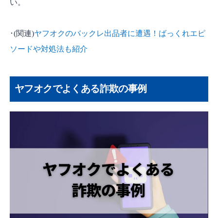
い。
･(関連)
ヤフオクのバックレ出品者に遭遇！ばっくれエピ
ソードや対処法も紹介
ヤフオクでよくある詐欺の事例