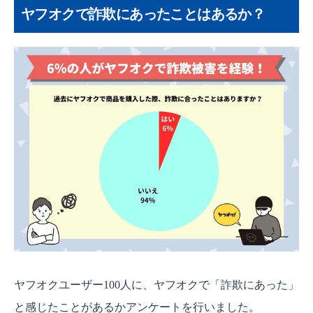
届いた商品が違う詐欺
ヤフオクで詐欺にあったことはあるか？
入札価格の吊り上げ詐欺
振り込み先詐欺
Paidyを使った詐欺
ナイジェリア詐欺
返品時の商品すり替え詐欺
ヤフオクの詐欺を見分ける方法
商品説明文を必ず見る
出品者の評価を確認する
怪しい商品に注意する
ヤフオク詐欺被害に遭った場合の対処法
出品者に連絡
ヤフオクユーザー100人に、ヤフオクで「詐欺にあった」
最悪の場合は専門家に相談も
と感じたことがあるかアンケートを行いました。