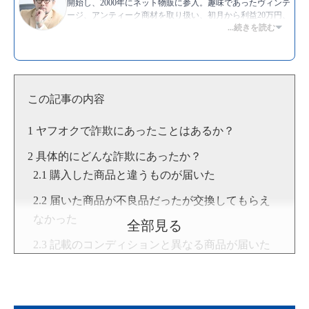
開始し、2000年にネット物販に参入。趣味であったヴィンテ
ージ、アンティーク商材を取り扱い、初月から利益20万円、
3ヶ月後には利益70万円を達成した。海外オークションサイ
...続きを読む
トのebayから仕入れて、ヤフオクで販売する手法が得意。現
在は物販総合研究所でアンティークコイン転売のスクールを
運営し、独自に開発したノウハウを伝えている。
▶YouTube:
萬田直和 [物販総合研究所]
▶
萬田 直和のプロフィール
この記事の内容
ヤフオクで詐欺にあったことはあるか？
具体的にどんな詐欺にあったか？
購入した商品と違うものが届いた
届いた商品が不良品だったが交換してもらえ
なかった
全部見る
記載のコンディションと異なる商品が届いた
ヤフオクでよくある詐欺の事例
商品が発送されない詐欺