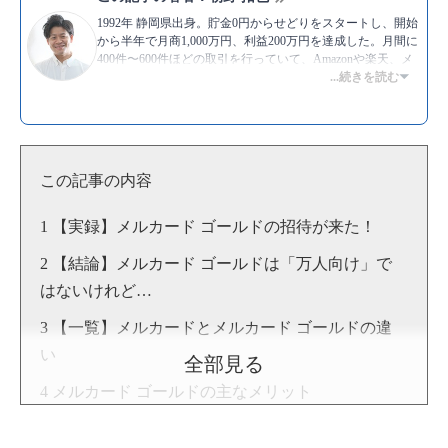
1992年 静岡県出身。貯金0円からせどりをスタートし、開始
から半年で月商1,000万円、利益200万円を達成した。月間に
400件〜600件ほどの取引を行っていて、Amazonや楽天、メ
ルカリなど主要プラットフォームを用いた販売は一通り経験
...続きを読む
がある。また、副業せどりや転売のやり方を教えるスクール
での指導経験も豊富で、これまでに教えた生徒の数は400名
を超える。モットーは、”挑戦”。
▶Twitter：
https://twitter.com/asataku999
▶YouTube:
朝野拓也 [物販総合研究所]
この記事の内容
▶
朝野拓也のプロフィール
【実録】メルカード ゴールドの招待が来た！
【結論】メルカード ゴールドは「万人向け」で
はないけれど…
【一覧】メルカードとメルカード ゴールドの違
い
全部見る
メルカード ゴールドの主なメリット
①メルカリ利用で最大4％の圧倒的還元率