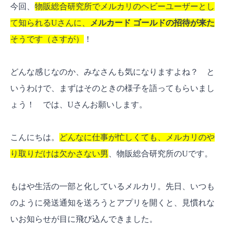
今回、
物販総合研究所でメルカリのヘビーユーザーとし
物販ビジネスにメルカード ゴールドは便利？
て知られるUさんに、
メルカード ゴールドの招待が来た
よくある質問【FAQ】
そうです（さすが）
！
メルカード ゴールドはメルカードを持ってい
なくても申し込める？
どんな感じなのか、みなさんも気になりますよね？ と
年間の利用額50万円の集計期間は？
いうわけで、まずはそのときの様子を語ってもらいまし
メルカリゴールドカードはお得ですか？
ょう！ では、Uさんお願いします。
あなたにとって、メルカード ゴールドは必要
か？
こんにちは。
どんなに仕事が忙しくても、メルカリのや
り取りだけは欠かさない男
、物販総合研究所のUです。
もはや生活の一部と化しているメルカリ。先日、いつも
のように発送通知を送ろうとアプリを開くと、見慣れな
いお知らせが目に飛び込んできました。