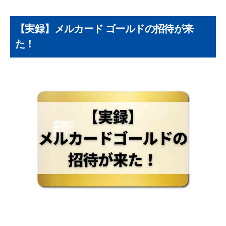
②年間利用額に応じたボーナスポイント
③空港ラウンジや旅行保険など、ゴールドな
【実録】メルカード ゴールドの招待が来
らではの特典
た！
【隠れメリット】独自の審査基準と高い与信
枠
【重要】メルカード ゴールドの3つのデメリット
①メルカリ以外での還元率は「平凡」
②「基本還元率」が年会費無料のメルカード
と変わらない
③家族カード・ETCカードがない
【本音で解説】年会費5,000円の価値はどこにあ
るのか？
メルカード ゴールドの申し込み方法と審査につ
いて