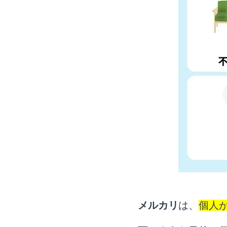
メルカリ
は、
個人