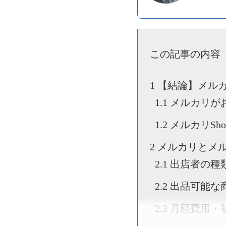
▶Twitter：
h
▶YouTube:
▶
神岡 進也
この記事の内容
【結論】メルカ
メルカリが
メルカリSh
メルカリとメルカ
出店者の種
出品可能な
月額費用・