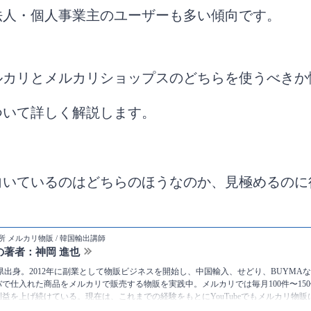
法人・個人事業主のユーザーも多い傾向です。
ルカリとメルカリショップスのどちらを使うべきか
ついて詳しく解説します。
向いているのはどちらのほうなのか、見極めるのに
 メルカリ物販 / 韓国輸出講師
の著者：神岡 進也
静岡県出身。2012年に副業として物販ビジネスを開始し、中国輸入、せどり、BUYMAなど
で仕入れた商品をメルカリで販売する物販を実践中。メルカリでは毎月100件〜150
益を上げ続けている。現在は、これまでの経験をもとにYouTubeでもメルカリ物
ている。