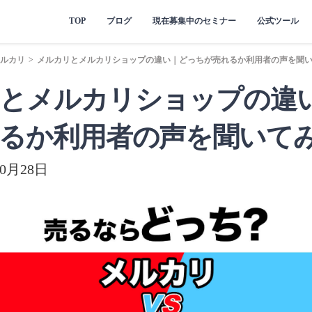
TOP
ブログ
現在募集中のセミナー
公式ツール
ルカリ
>
メルカリとメルカリショップの違い｜どっちが売れるか利用者の声を聞
とメルカリショップの違
るか利用者の声を聞いて
0月28日