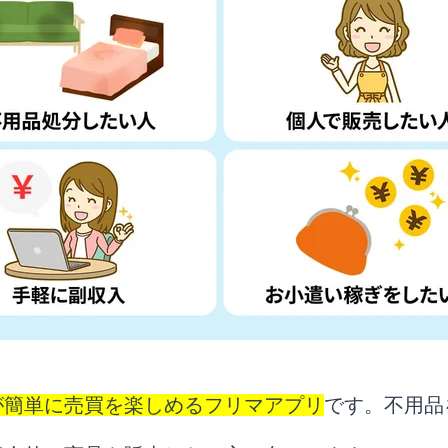
が簡単に売買を楽しめるフリマアプリ
です。不用品