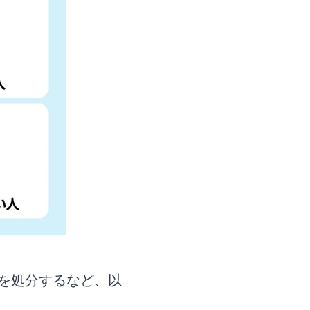
を処分するなど、以