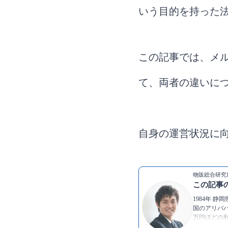
いう目的を持った
この記事では、メ
て、両者の違いに
自身の運営状況に
物販総合研究所
この記事
1984年 
国のアリババ
万円ほどの利
発信し続け