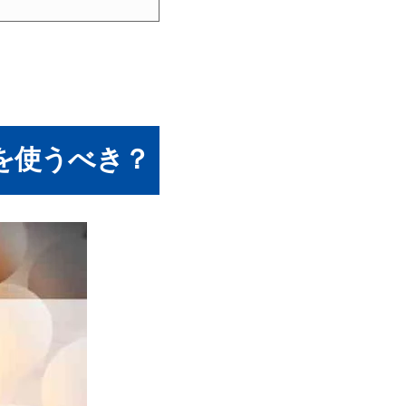
らを使うべき？
収入がほしい・お