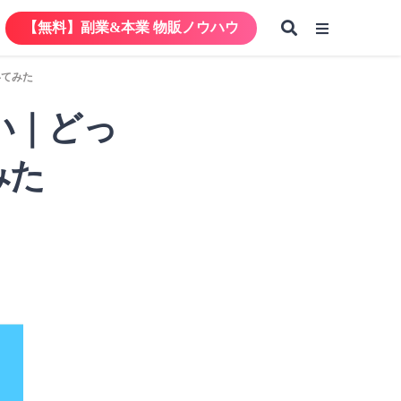
【無料】副業&本業 物販ノウハウ
【無料】副業&本業 物販ノウハウ
いてみた
い｜どっ
【無料】副業&本業 物販ノウハウ
みた