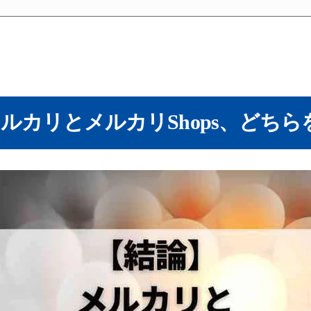
色・サイズ等）
の開示
ルカリとメルカリShops、どち
の有無
方法
アカウント管理
込
カリShopsの利用者にアンケート
に使っているか？
使っている目的は「不用品の処分をしたい」「副