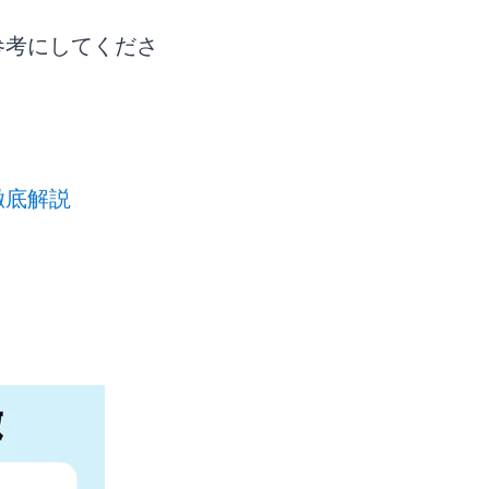
参考にしてくださ
徹底解説