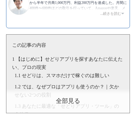
から半年で月商1,000万円、利益200万円を達成した。月間に
400件〜600件ほどの取引を行っていて、Amazonや楽天、メ
ルカリなど主要プラットフォームを用いた販売は一通り経験
...続きを読む
がある。また、副業せどりや転売のやり方を教えるスクール
での指導経験も豊富で、これまでに教えた生徒の数は400名
を超える。モットーは、”挑戦”。
▶Twitter：
https://twitter.com/asataku999
▶YouTube:
朝野拓也 [物販総合研究所]
この記事の内容
▶
朝野拓也のプロフィール
【はじめに】せどりアプリを探すあなたに伝えた
い、プロの現実
せどりは、スマホだけで稼ぐのは難しい
では、なぜプロはアプリも使うのか？｜欠か
せない2つの役割
全部見る
あなたに最適な「せどりアプリ・ツール」の
全体像
【厳選】プロが語る必須アプリ5選とその活用術
1. Amazonセラーアプリ：最強の「売れたよ」