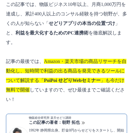
この記事では、物販ビジネス10年以上、月商1,000万円を
達成し、累計400人以上のコンサル経験を持つ朝野が、多
くの人が知らない「
せどりアプリの本当の位置づけ
」
と、
利益を最大化するためのPC連携術
を徹底解説しま
す。
記事の最後では、
Amazon・楽天市場の商品リサーチを自
動化し、短時間で利益の出る商品を発見できるツールに
ついて解説する「
PoiPoi せどりWebセミナー
」も今だけ
無料で開催
していますので、ぜひ最後までご確認くださ
い！
物販総合研究所 楽天せどり講師
この記事の著者：朝野 拓也
1992年 静岡県出身。貯金0円からせどりをスタートし、開始