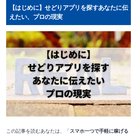
通知ツール
【はじめに】せどりアプリを探すあなたに伝
えたい、プロの現実
2. Keepa：PC分析を補完する「刈り取り」通知
ツール
3. セラースケット：「店舗せどり」で真価を
発揮するリスク回避ツール
4. Googleスプレッドシート：場所を選ばない
「管理・共有」ツール
5.【番外編】Ama-Jack：あると便利な「横断検
索」ツール（無料）
よくある質問【FAQ】
本当にスマホだけでせどりはできませんか？
紹介された有料アプリは、いつ導入するのが
ベストですか？
この記事を読むあなたは、「
スマホ一つで手軽に稼げる
今回紹介されていない「アマコード」や「せ