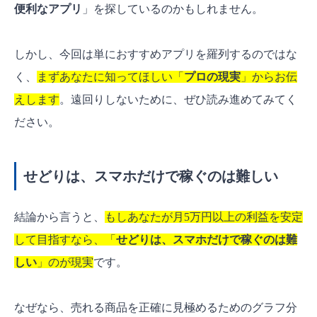
便利なアプリ
」を探しているのかもしれません。
どりすと」は使わないほうがいいですか？
メルカリのせどりにおすすめのアプリはあり
しかし、今回は単におすすめアプリを羅列するのではな
ますか？
く、
まずあなたに知ってほしい「
プロの現実
」からお伝
成功の鍵は「役割分担」。自分だけの少数精鋭チ
えします
。遠回りしないために、ぜひ読み進めてみてく
ームを作ろう！
ださい。
せどりは、スマホだけで稼ぐのは難しい
結論から言うと、
もしあなたが月5万円以上の利益を安定
して目指すなら、「
せどりは、スマホだけで稼ぐのは難
しい
」のが現実
です。
なぜなら、売れる商品を正確に見極めるためのグラフ分