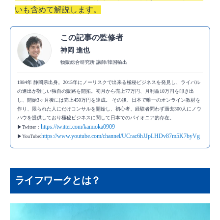
ライフワークの見付け方
いも含めて解説します。
ありがとうと言われたことを思い出してみる
誰かにやってあげたいことを想像してみる
この記事の監修者
神岡 進也
心から楽しかったことは何だったか思い出し
物販総合研究所 講師/韓国輸出
てみる
1984年 静岡県出身。2015年にノーリスクで出来る極秘ビジネスを発見し、ライバル
「自分には無理」「失敗する」と諦めている
の進出が難しい独自の販路を開拓。初月から売上77万円、月利益10万円を叩き出
ことを思い出してみる
し、開始3ヶ月後には売上450万円を達成。 その後、日本で唯一のオンライン教材を
作り、限られた人にだけコンサルを開始し、初心者、経験者問わず過去300人にノウ
死ぬ前にやっておきたいことを考えてみる
ハウを提供しており極秘ビジネスに関して日本でのパイオニア的存在。
https://twitter.com/kamioka0909
▶Twitter：
趣味や興味のあることを本業にできないか考
https://www.youtube.com/channel/UCrac6hJJpLHDv87m5K7byVg
▶YouTube:
えてみる
「働くこと」を見つめなおしてライフワークを発
ライフワークとは？
見しよう