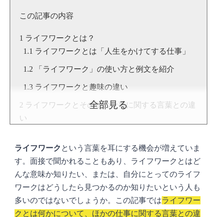
この記事の内容
ライフワークとは？
ライフワークとは「人生をかけてする仕事」
「ライフワーク」の使い方と例文を紹介
ライフワークと趣味の違い
全部見る
ライフワークとその他の仕事に関する言葉との違
い
ライスワーク
ライフワーク
という言葉を耳にする機会が増えていま
ライクワーク
す。面接で聞かれることもあり、ライフワークとはど
ライトワーク
んな意味か知りたい、または、自分にとってのライフ
ライフワークバランス
ワークはどうしたら見つかるのか知りたいという人も
多いのではないでしょうか。この記事では
ライフワー
ライフワークが注目される背景
クとは何かについて、ほかの仕事に関する言葉との違