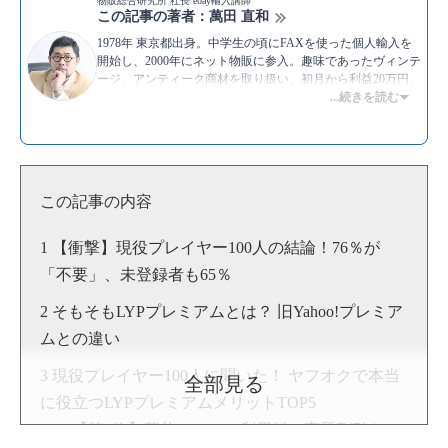
物販総合研究所 社長 ebay輸入講師
この記事の著者：萬田 直和
1978年 東京都出身。中学生の頃にFAXを使った個人輸入を
開始し、2000年にネット物販に参入。趣味であったヴィンテ
ージ、アンティーク商材を取り扱い、初月から利益20万円、
3ヶ月後には利益70万円を達成した。海外オークションサイ
...続きを読む
トのebayから仕入れて、ヤフオクで販売する手法が得意。現
在は物販総合研究所でアンティークコイン転売のスクールを
運営し、独自に開発したノウハウを伝えている。
▶YouTube:
萬田直和 [物販総合研究所]
▶
萬田 直和のプロフィール
この記事の内容
【衝撃】現役プレイヤー100人の結論！76％が
「不要」、未登録者も65％
そもそもLYPプレミアムとは？ 旧Yahoo!プレミア
ムとの違い
現役プレイヤー100人に聞いた！ ヤフオクで本当
全部見る
に役立つLYPプレミアムメリットTOP5
【第1位】落札システム利用料の実質割引キャ