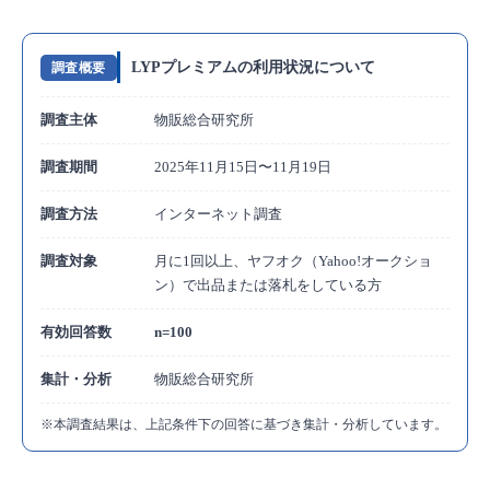
ンペーンの対象者になれる
【第2位】会員限定の割引クーポン （落札時）
LYPプレミアムの利用状況について
調査概要
【第3位】お買いものあんしん補償 （落札時）
調査主体
物販総合研究所
【第4位】入札者制限の柔軟さ（評価による制
限のオンオフ設定）
調査期間
2025年11月15日〜11月19日
【第5位】便利な出品オプション（自動延長の
調査方法
インターネット調査
オンオフ設定、自動再出品設定）
調査対象
月に1回以上、ヤフオク（Yahoo!オークショ
ヤフオク以外もお得！LYPプレミアム全特典まと
ン）で出品または落札をしている方
め
有効回答数
n=100
LYPプレミアムの登録方法
集計・分析
物販総合研究所
よくある質問【FAQ】
Q. LYPプレミアム会員に登録した方がいいで
※本調査結果は、上記条件下の回答に基づき集計・分析しています。
すか？
Q. LYPプレミアム会員は落札システム手数料