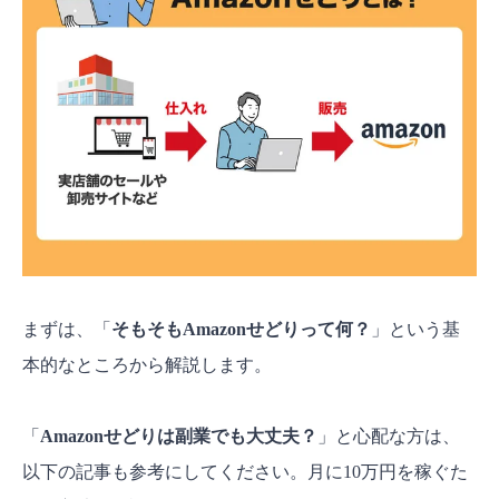
で赤字を回避する
ステップ3：商品の販売｜利益を最大化する価
格設定と出荷戦略
Amazonせどりの仕入れ先を見つける具体的な方
法
店舗せどり攻略のコツ
電脳（ネット）せどり攻略のコツ
【参考】実際の利益商品7選
【これをやると儲からない】Amazonせどりの注
まずは、「
そもそもAmazonせどりって何？
」という基
意点と運営術
アカウント停止を招く2大リスクと対策
本的なところから解説します。
売上を安定させるアカウント運用術
「
Amazonせどりは副業でも大丈夫？
」と心配な方は、
よくある質問【FAQ】
以下の記事も参考にしてください。月に10万円を稼ぐた
Amazonせどりの初期費用はいくらですか？