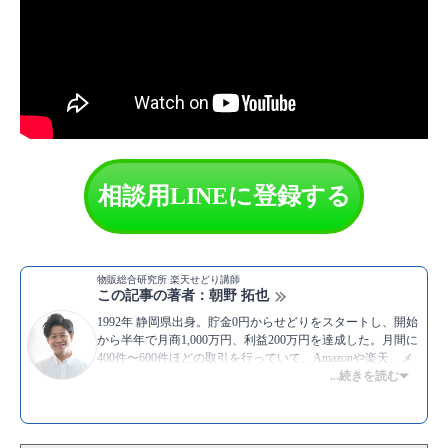
相談用LINEに登録する
物販総合研究所 楽天せどり講師
この記事の著者：朝野 拓也
1992年 静岡県出身。貯金0円からせどりをスタートし、開始
から半年で月商1,000万円、利益200万円を達成した。月間に
400件〜600件ほどの取引を行っていて、Amazonや楽天、メ
ルカリなど主要プラットフォームを用いた販売は一通り経験
...続きを読む
がある。また、副業せどりや転売のやり方を教えるスクール
での指導経験も豊富で、これまでに教えた生徒の数は400名
を超える。モットーは、”挑戦”。
▶Twitter：
https://twitter.com/asataku999