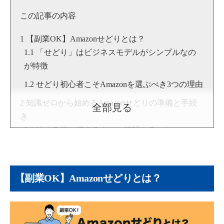
▶YouTube:
朝野拓也 [物販総合研究所]
この記事の内容
▶
朝野拓也のプロフィール
【副業OK】Amazonせどりとは？
「せどり」はビジネスモデルがシンプルなの
が特徴
せどり初心者こそAmazonを選ぶべき3つの理由
知識ゼロから始めるAmazonせどりの準備と手続
全部見る
き
始める前に揃えるもの・確認すること
ビジネスとして運営するための法的準備
【実践編】Amazonせどりのやり方3ステップ
【副業OK】Amazonせどりとは？
ステップ1：利益商品のリサーチ｜失敗しない
ための5つの確認項目とおすすめツール
ステップ2：商品の仕入れ｜未来の価格を読ん