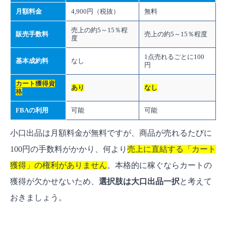
月額料金
4,900円（税抜）
無料
売上の約5～15％程
販売手数料
売上の約5～15％程度
度
1点売れるごとに100
基本成約料
なし
円
カート獲得資
あり
なし
格
FBAの利用
可能
可能
小口出品は月額料金が無料ですが、商品が売れるたびに
100円の手数料がかかり、何より
売上に直結する「カート
獲得」の権利がありません
。本格的に稼ぐならカートの
獲得が欠かせないため、
選択肢は大口出品一択
と考えて
おきましょう。