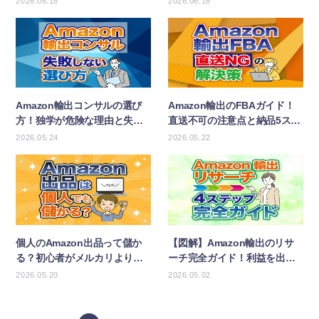
2026.06.18
2026.06.16
Amazon輸出コンサルの選び
Amazon輸出のFBAガイド！
方！独学が危険な理由と失敗
直送不可の注意点と納品5ステ
しないポイント
ップを解説！
2026.05.24
2026.05.22
個人のAmazon出品って儲か
【図解】Amazon輸出のリサ
る？初心者がメルカリより稼
ーチ完全ガイド！利益を出す4
ぐ手法を公開！
ステップを解説
2026.05.20
2026.05.02