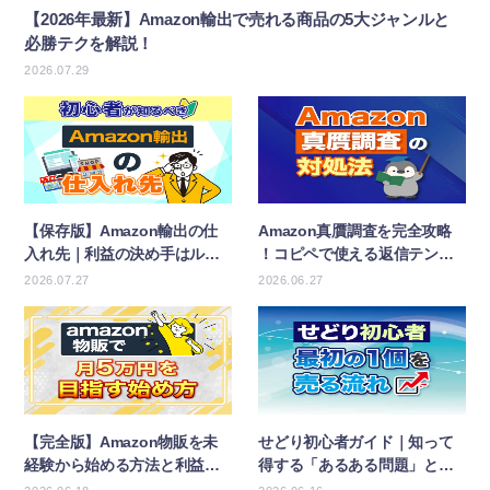
【2026年最新】Amazon輸出で売れる商品の5大ジャンルと
必勝テクを解説！
2026.07.29
【保存版】Amazon輸出の仕
Amazon真贋調査を完全攻略
入れ先｜利益の決め手はルー
！コピペで使える返信テンプ
トの有無！
レートも大公開！
2026.07.27
2026.06.27
【完全版】Amazon物販を未
せどり初心者ガイド｜知って
経験から始める方法と利益を
得する「あるある問題」と乗
出すコツまとめ
り越え方！