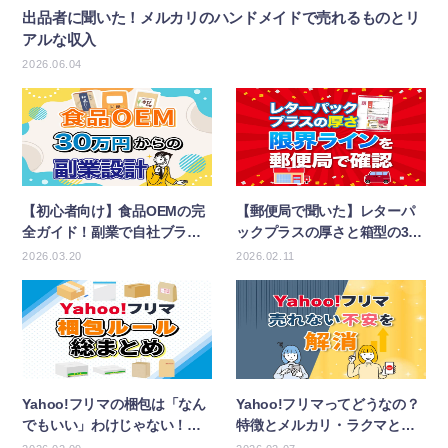
出品者に聞いた！メルカリのハンドメイドで売れるものとリ
アルな収入
2026.06.04
【初心者向け】食品OEMの完
【郵便局で聞いた】レターパ
全ガイド！副業で自社ブラン
ックプラスの厚さと箱型の3大
ドを作る手順
引き受け条件
2026.03.20
2026.02.11
Yahoo!フリマの梱包は「なん
Yahoo!フリマってどうなの？
でもいい」わけじゃない！ル
特徴とメルカリ・ラクマとの
ール総まとめ
違いを解説！