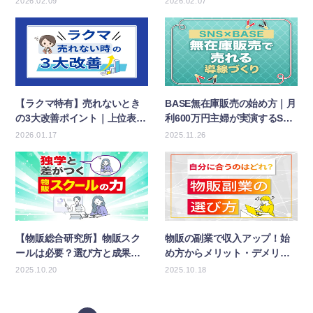
2026.02.09
2026.02.07
【ラクマ特有】売れないとき
BASE無在庫販売の始め方｜月
の3大改善ポイント｜上位表示
利600万円主婦が実演するSNS
の攻略法も！
で爆売れさせる秘訣
2026.01.17
2025.11.26
【物販総合研究所】物販スク
物販の副業で収入アップ！始
ールは必要？選び方と成果直
め方からメリット・デメリッ
結の10コース紹介
ト、注意点まで網羅
2025.10.20
2025.10.18