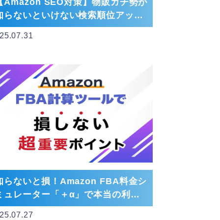
【Amazon SEO対策】物販ガチ勢が
知らないといけない検索順位アップ
戦略のすべて
25.07.31
知らないと損！Amazon FBA料金シ
ミュレーター「＋α」で本当の利益
を出す方法
25.07.27