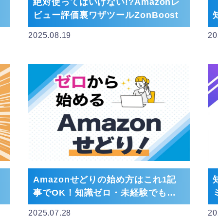
ー
絶対使ってはいけない!?Amazonレ
ビュー評価裏ワザツールZonBoost
2025.08.19
20
｜
Amazonせどりの始め方はこれ1記
事でOK！知識ゼロ・未経験でも安
心の完全ガイド
2025.07.28
20