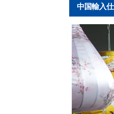
目利きの力
中国輸入
タオバオ代行
中国語が話
支払い方法
タオバオでの
中国で検品対
中国輸入での