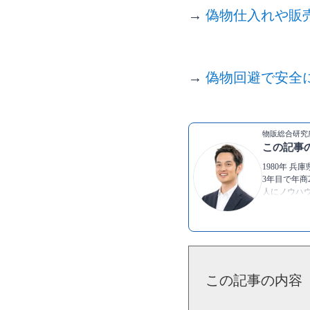
→
偽物仕入れや販
→
偽物回避で安全
物販総合研究
この記事
1980年 
3年目で年商
人にノウハ
ための情報
▶著書：
世
▶YouTube：
▶Twitter：
ht
▶
船原徹雄
この記事の内容