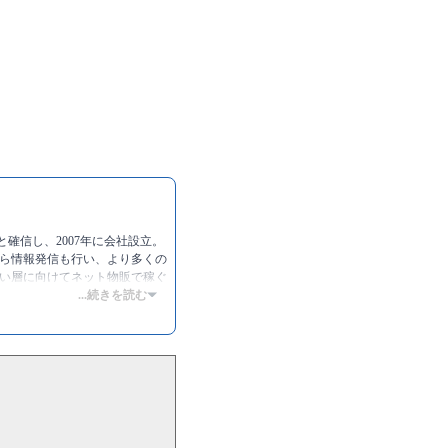
と確信し、2007年に会社設立。
がら情報発信も行い、より多くの
い層に向けてネット物販で稼ぐ
...続きを読む