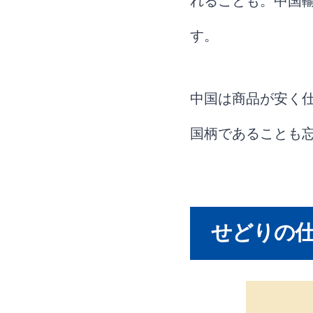
れることも。中国
す。
中国は商品が安く
国柄であることも
せどりの