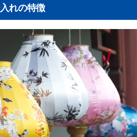
を付けていく
仕入れの特徴
を利用して購入するメリット
せなくても安心！
の問題も解決！
偽物リスク
応『リードエクスプレス』
失敗を回避しよう