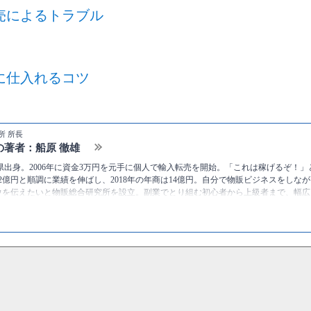
売によるトラブル
に仕入れるコツ
所 所長
の著者：船原 徹雄
兵庫県出身。2006年に資金3万円を元手に個人で輸入転売を開始。「これは稼げるぞ！」
2億円と順調に業績を伸ばし、2018年の年商は14億円。自分で物販ビジネスをしな
ウを伝えたいと物販総合研究所を設立。副業でとり組む初心者から上級者まで、幅広
を日々提供中。
界一楽しく儲かる金持ち教科書
船原徹雄 [物販総合研究所]
tps://twitter.com/funahara
のプロフィール