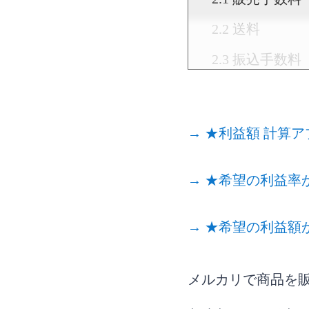
送料
振込手数料
メルカリで利
利益額・利
→ ★利益額 計算ア
梱包費用を
適切な発送
→ ★希望の利益率
仕入れにか
→ ★希望の利益額
まとめ
メルカリで商品を