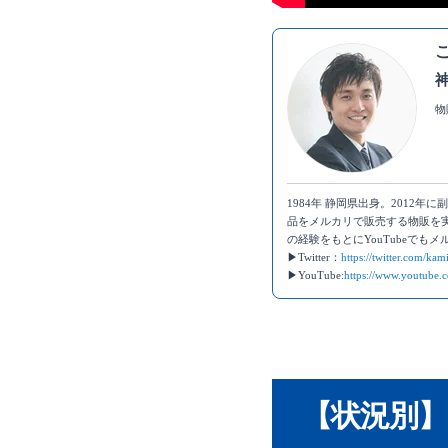
物
1984年 静岡県出身。2012
品をメルカリで販売する物販を実
の経験をもとにYouTubeで
▶Twitter：
https://twitter.com/ka
▶YouTube:
https://www.youtub
【状況別