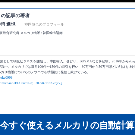
この記事の著者
神岡 進也
神岡慎也のプロフィール
販総合研究所 メルカリ物販 / 韓国輸出講師
年に副業として物販ビジネスを開始し、中国輸入、せどり、BUYMAなどを経験。2016年からe
践中。メルカリでは毎月100件〜150件の取引を行い、30万円から50万円ほどの利益を
もメルカリ物販についてのノウハウを積極的に発信し続けている。
mioka0909
e.com/channel/UCrac6hJJpLHDv87m5K7byVg
】今すぐ使えるメルカリの自動計算