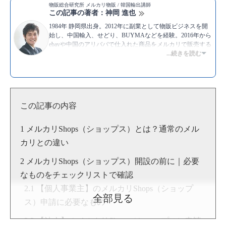
物販総合研究所 メルカリ物販 / 韓国輸出講師
この記事の著者：神岡 進也
1984年 静岡県出身。2012年に副業として物販ビジネスを開
始し、中国輸入、せどり、BUYMAなどを経験。2016年から
ebayや中国のアリババで仕入れた商品をメルカリで販売する
物販を実践中。メルカリでは毎月100件〜150件の取引を行
...続きを読む
い、30万円から50万円ほどの利益を上げ続けている。現在
は、これまでの経験をもとにYouTubeでもメルカリ物販につ
いてのノウハウを積極的に発信し続けている。
▶Twitter：
https://twitter.com/kamioka0909
▶YouTube:
神岡進也 [物販総合研究所]
この記事の内容
▶
神岡 進也のプロフィール
メルカリShops（ショップス）とは？通常のメル
カリとの違い
メルカリShops（ショップス）開設の前に｜必要
なものをチェックリストで確認
【個人事業主】のメルカリShops（ショップ
全部見る
ス）申請に必要なもの
【法人】のメルカリShops（ショップス）申請