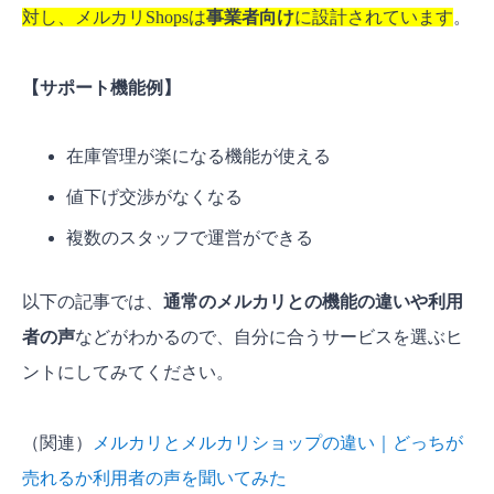
対し、メルカリShopsは
事業者向け
に設計されています
。
ステップ5：法人口座を登録して確認・申請す
る
【サポート機能例】
メルカリShops（ショップス）の審査について
審査にかかる期間は？「審査結果のお知ら
在庫管理が楽になる機能が使える
せ」はいつ来る？
値下げ交渉がなくなる
開設できない？メルカリShops（ショップス）
複数のスタッフで運営ができる
の審査に通らない理由と再申請の対策
よくある質問【FAQ】
以下の記事では、
通常のメルカリとの機能の違いや利用
メルカリショップは個人でも開設できます
者の声
などがわかるので、自分に合うサービスを選ぶヒ
か？
ントにしてみてください。
開業届は必要ですか？
開設に費用はかかりますか？
（関連）
メルカリとメルカリショップの違い｜どっちが
メルカリShops（ショップス）でネットショップ
売れるか利用者の声を聞いてみた
を始めよう！