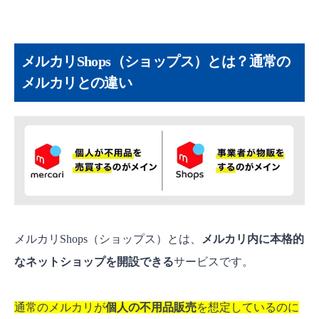
に必要なもの
【個人事業主向け】メルカリShops（ショップ
ス）開設・登録の全手順を画像付きで解説
メルカリShops（ショップス）とは？通常の
ステップ1：基本情報を入力する
メルカリとの違い
ステップ2：運営者情報を入力する
ステップ3：ショップ情報を入力する
ステップ4：銀行口座を登録して確認・申請す
る
【法人向け】メルカリShops（ショップス）開
設・登録の全手順を画像付きで解説
メルカリShops（ショップス）とは、
メルカリ内に本格的
ステップ1：基本情報を入力する
なネットショップを開設できる
サービスです。
ステップ2：事業者情報を入力する
ステップ3：代表者情報を入力する
通常のメルカリが
個人の不用品販売
を想定しているのに
ステップ4：ショップ情報を入力する