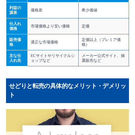
利益の
価格差
希少価値
源泉
仕入れ
市場価格より安い価格
定価
価格
販売価
定価以上（プレミア価
適正な市場価格
格
格）
主な仕
ECサイトやリサイクルシ
メーカー公式サイト、抽
入れ先
ョップなど
選販売など
せどりと転売の具体的なメリット・デメリッ
ト