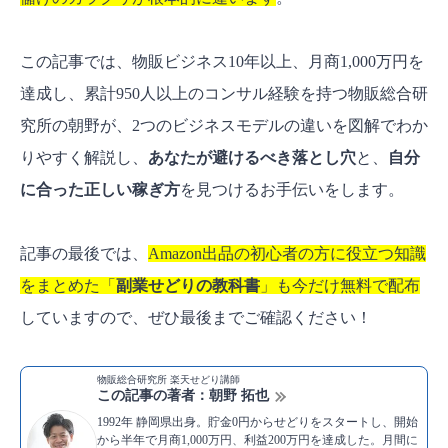
この記事では、物販ビジネス10年以上、月商1,000万円を
達成し、累計950人以上のコンサル経験を持つ物販総合研
究所の朝野が、2つのビジネスモデルの違いを図解でわか
りやすく解説し、
あなたが避けるべき落とし穴
と、
自分
に合った正しい稼ぎ方
を見つけるお手伝いをします。
記事の最後では、
Amazon出品の初心者の方に役立つ知識
をまとめた「
副業せどりの教科書
」も今だけ無料で配布
していますので、ぜひ最後までご確認ください！
物販総合研究所 楽天せどり講師
この記事の著者：朝野 拓也
1992年 静岡県出身。貯金0円からせどりをスタートし、開始
から半年で月商1,000万円、利益200万円を達成した。月間に