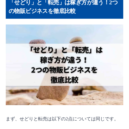
「せどり」と「転売」は稼ぎ方が違う！2つ
転売（プレミア転売）のメリット
の物販ビジネスを徹底比較
転売（プレミア転売）のデメリット
【重要】せどり・転売の違法性について｜知らな
いと危険な法律とルール
大前提：せどりも転売も「安く買って高く売
る」こと自体は合法
違法 or グレーゾーンと見なされるケース
せどり・転売に「古物商許可証」は必要？
結局どっちがおすすめ？目的別の選び方
副業で堅実に稼ぎたい初心者なら「せどり」
がおすすめ！
プレミア転売は非推奨｜転売なら海外市場を
視野に！
まず、せどりと転売は以下の2点については同じです。
せどりを始めるにはどうしたらいい？