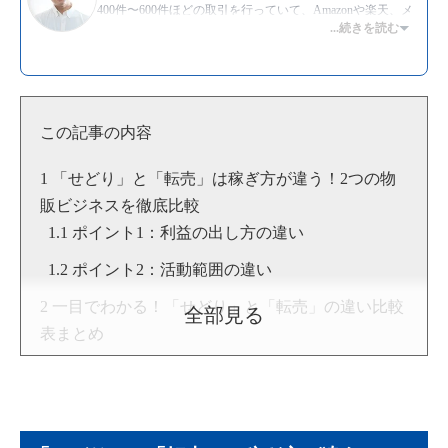
400件〜600件ほどの取引を行っていて、Amazonや楽天、メ
ルカリなど主要プラットフォームを用いた販売は一通り経験
...続きを読む
がある。また、副業せどりや転売のやり方を教えるスクール
での指導経験も豊富で、これまでに教えた生徒の数は400名
を超える。モットーは、”挑戦”。
▶Twitter：
https://twitter.com/asataku999
▶YouTube:
朝野拓也 [物販総合研究所]
この記事の内容
▶
朝野拓也のプロフィール
「せどり」と「転売」は稼ぎ方が違う！2つの物
販ビジネスを徹底比較
ポイント1：利益の出し方の違い
ポイント2：活動範囲の違い
一目でわかる！「せどり」と「転売」の違い比較
全部見る
表まとめ
せどりと転売の具体的なメリット・デメリット
せどりのメリット
せどりのデメリット