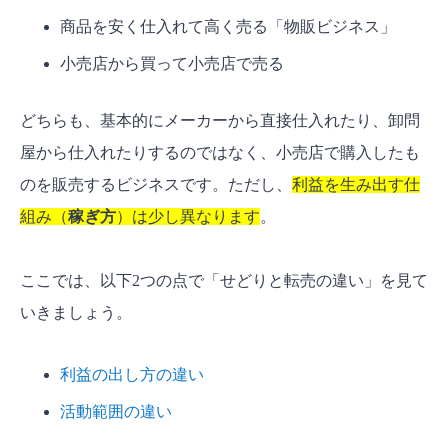
商品を安く仕入れて高く売る「物販ビジネス」
よくある質問【FAQ】
どのくらいの初期費用が必要ですか？
小売店から買って小売店で売る
スマホだけでも始められますか？
どちらも、基本的にメーカーから直接仕入れたり、卸問
利益が出たら確定申告は必要ですか？
屋から仕入れたりするのではなく、小売店で購入したも
せどりと転売の違いを正しく理解して自分に合っ
のを販売するビジネスです。ただし、
利益を生み出す仕
た物販ビジネスを始めよう！
組み（
稼ぎ方
）は少し異なります
。
ここでは、以下2つの点で「せどりと転売の違い」を見て
いきましょう。
利益の出し方の違い
活動範囲の違い