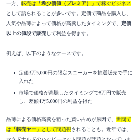
一方、
転売は
「
希少価値（プレミア）
」
で稼ぐビジネス
として語られることが多いです。定価で商品を購入し、
人気や品薄によって価格が高騰したタイミングで、
定価
以上の値段で販売
して利益を得ます。
例えば、以下のようなケースです。
定価3万5,000円の限定スニーカーを抽選販売で手に
入れた
市場で価格が高騰したタイミングで8万円で販売
し、差額4万5,000円の利益を得た
品薄による価格高騰を狙った買い占めが原因で、
世間で
は
「
転売ヤー
」
として問題視
されることも。近年では、
マクドナルドのハッピーセット問題が話題となっていま