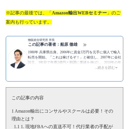
※記事の最後では、「
Amazon輸出WEBセミナー
」のご
案内も行っています。
物販総合研究所 所長
この記事の著者：船原 徹雄
1980年 兵庫県出身。2006年に資金3万円を元手に個人で輸入
転売を開始。「これは稼げるぞ！」と確信し、2007年に会社
設立。3年目で年商2億円と順調に業績を伸ばし、2018年の年
商は14億円。自分で物販ビジネスをしながら情報発信も行
...続きを読む
い、より多くの人にノウハウを伝えたいと物販総合研究所を
設立。副業でとり組む初心者から上級者まで、幅広い層に向
けてネット物販で稼ぐための情報を日々提供中。
▶著書：
世界一楽しく儲かる金持ち教科書
▶YouTube：
船原徹雄 [物販総合研究所]
この記事の内容
▶Twitter：
https://twitter.com/funahara
▶
船原徹雄のプロフィール
Amazon輸出にコンサルやスクールは必要！その
理由とは？
1. 現地FBAへの直送不可！代行業者の手配が