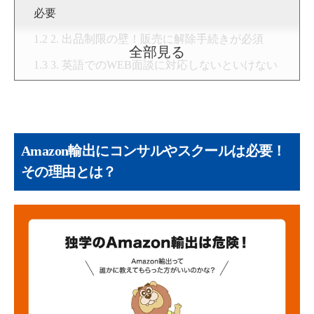
必要
2. 出品制限の壁！販売に解除手続きが必須
全部見る
3. 英語でのWEB面談に対応しないといけない
4. 放置によるアカウント停止リスクがある
5. 独自のリサーチ手法が必要
Amazon輸出コンサルティングの選び方5選
Amazon輸出にコンサルやスクールは必要！
1. 現役プレイヤーとしての確かな実績がある
その理由とは？
か
2. サポート体制が充実しているか
3. 良い口コミだけでなくリスクも隠さず説明
しているか
4. アカウント停止・真贋調査などの「守り」
のノウハウが手厚いか