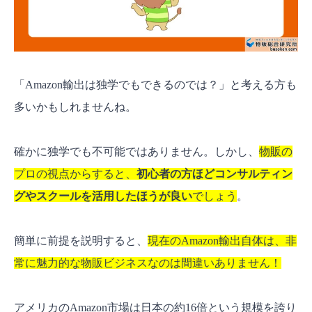
5. 自分のフェーズに合った適切な支援をして
くれるか
Amazon輸出コンサルに関するよくある質問
Q1. そもそもAmazon輸出のコンサルって？
「Amazon輸出は独学でもできるのでは？」と考える方も
Q2. コンサルやスクールの料金はどれくらい？
多いかもしれませんね。
Q3. 英語が全くできなくても大丈夫？
正しい知識とサポート環境でAmazon輸出を成功
確かに独学でも不可能ではありません。しかし、
物販の
させよう！
プロの視点からすると、
初心者の方ほどコンサルティン
グやスクールを活用したほうが良い
でしょう
。
簡単に前提を説明すると、
現在のAmazon輸出自体は、非
常に魅力的な物販ビジネスなのは間違いありません！
アメリカのAmazon市場は日本の約16倍という規模を誇り