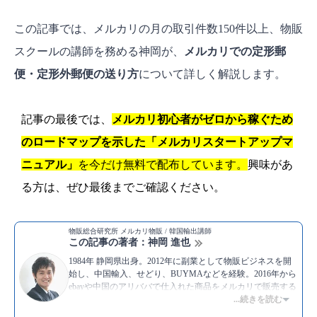
この記事では、メルカリの月の取引件数150件以上、物販
スクールの講師を務める神岡が、
メルカリでの定形郵
便・定形外郵便の送り方
について詳しく解説します。
記事の最後では、
メルカリ初心者がゼロから稼ぐため
のロードマップを示した「メルカリスタートアップマ
ニュアル」
を今だけ無料で配布しています。
興味があ
る方は、ぜひ最後までご確認ください。
物販総合研究所 メルカリ物販 / 韓国輸出講師
この記事の著者：神岡 進也
1984年 静岡県出身。2012年に副業として物販ビジネスを開
始し、中国輸入、せどり、BUYMAなどを経験。2016年から
ebayや中国のアリババで仕入れた商品をメルカリで販売する
物販を実践中。メルカリでは毎月100件〜150件の取引を行
...続きを読む
い、30万円から50万円ほどの利益を上げ続けている。現在