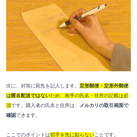
次に、封筒に宛先を記入します。
定形郵便・定形外郵便
は匿名配送ではない
ため、相手の氏名・住所の記載は必
須
です。購入者の氏名と住所は、
メルカリの取引画面で
確認
できます。
ここでのポイントは
切手を先に貼らない
ことです。