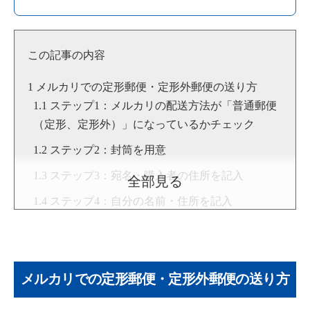
は、これまでの経験をもとにYouTubeでもメルカリ物販につ
いてのノウハウを積極的に発信し続けている。
▶Twitter：
https://twitter.com/kamioka0909
▶YouTube:
神岡進也 [物販総合研究所]
この記事の内容
▶
神岡 進也のプロフィール
メルカリでの定形郵便・定形外郵便の送り方
ステップ1：メルカリの配送方法が「普通郵便
（定形、定形外）」になっているかチェック
ステップ2：封筒を用意
ステップ3：宛名・購入者の住所を記入
全部見る
ステップ4：自分の名前・住所を記入
ステップ5：商品を梱包する
ステップ6：重量・サイズを再確認
メルカリでの定形郵便・定形外郵便の送り方
ステップ7：切手を貼る
ステップ8：ポスト投函か郵便局窓口から発送