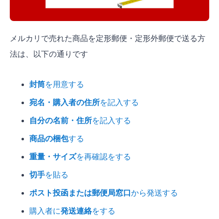
メルカリで売れた商品を定形郵便・定形外郵便で送る方
法は、以下の通りです
封筒
を用意する
宛名・購入者の住所
を記入する
自分の名前・住所
を記入する
商品の梱包
する
重量・サイズ
を再確認をする
切手
を貼る
ポスト投函または郵便局窓口
から発送する
購入者に
発送連絡
をする