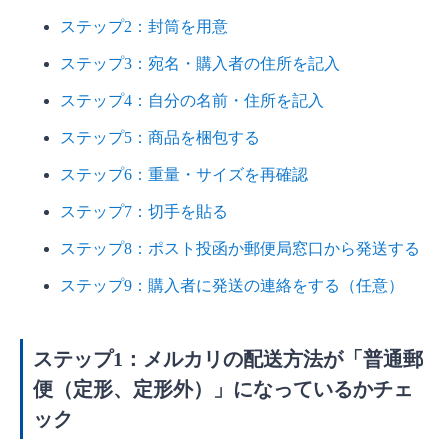
るメリット・デメリット
ステップ2：封筒を用意
定形郵便・・定形外郵便で準備するもの
ステップ3：宛名・購入者の住所を記入
定形郵便・定形外郵便の注意点
ステップ4：自分の名前・住所を記入
追跡番号がつかない
ステップ5：商品を梱包する
補償がない
ステップ6：重量・サイズを再確認
ポスト投函の場合は取集時間に注意
ステップ7：切手を貼る
よくある質問【FAQ】
メルカリで定形郵便・定形外郵便を使うと住
ステップ8：ポスト投函か郵便局窓口から発送する
所はばれますか？
ステップ9：購入者に発送の連絡をする（任意）
定形郵便でサイズをオーバーしたらどうなり
ますか？
ステップ1：メルカリの配送方法が「普通郵
定形外郵便の商品がポストに入らない場合、
便（定形、定形外）」になっているかチェ
どうすればいいですか？
ック
メルカリで定形郵便を上手に活用して商品を配送