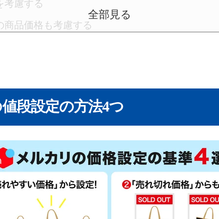
を考慮する
全部見る
の商品価格も考慮する
「自動価格調整」機能を使う
して価格設定をする
段設定で利益を得るためのコツ
値段設定の方法4つ
をふまえて高めの価格設定をする
果も利用する
けて販売する
をする
値段設定をゾロ目にしている商品が多いのはなぜ