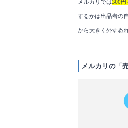
メルカリでは
300円
するかは出品者の
から大きく外す恐
メルカリの「