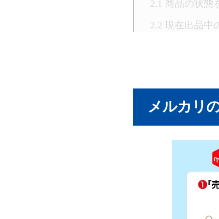
商品の状態
現在出品中
メルカリの
送料も考慮
メルカリの値
メルカリの
値引き交渉
大台割れ効
おまけをつ
セット販売
よくある質問
メルカリで