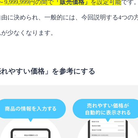
～9,999,999
円の間で
「販売価格」
を設定可能
です
自由に決められ、一般的には、今回説明する4つの
れが少なくなります。
売れやすい価格」を参考にする