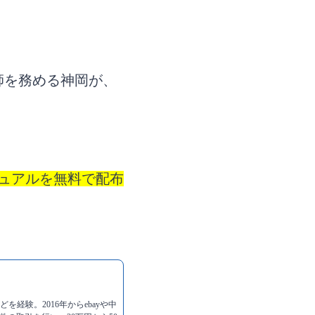
師を務める神岡が、
ュアルを無料で配布
を経験。2016年からebayや中