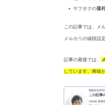
ヤフオクの
落
この記事では、メル
メルカリの値段設
記事の最後では、
しています。興味
物販総合研究所
この記事
1984年 