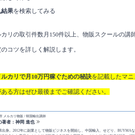
札結果
を検索してみる
カリの取引件数月150件以上、物販スクールの講
定のコツを詳しく解説します。
メルカリで月10万円稼ぐための秘訣
を記載したマニ
がある方はぜひ最後までご確認ください。
 メルカリ物販 / 韓国輸出講師
の著者：神岡 進也
静岡県出身。2012年に副業として物販ビジネスを開始し、中国輸入、せどり、BUYMAなど