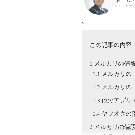
国のアリババ
万円ほどの利
発信し続け
▶Twitter：
h
▶YouTube:
▶
神岡 進也
この記事の内容
メルカリの値段
メルカリの
メルカリの
他のアプリ
ヤフオクの
メルカリの値