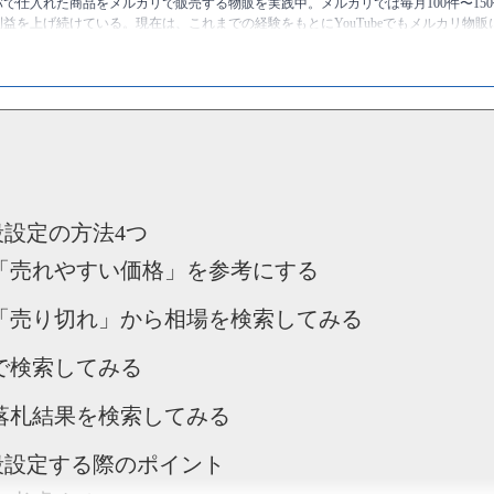
で仕入れた商品をメルカリで販売する物販を実践中。メルカリでは毎月100件〜150
益を上げ続けている。現在は、これまでの経験をもとにYouTubeでもメルカリ物
ている。
ttps://twitter.com/kamioka0909
神岡進也 [物販総合研究所]
のプロフィール
設定の方法4つ
「売れやすい価格」を参考にする
「売り切れ」から相場を検索してみる
で検索してみる
落札結果を検索してみる
段設定する際のポイント