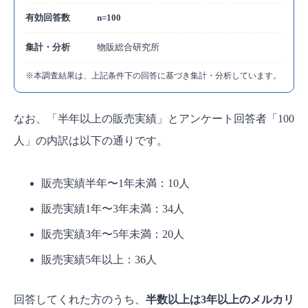
よくある質問【FAQ】
有効回答数
n=100
メルカリで高評価バッジがついている人の割
合は？
集計・分析
物販総合研究所
いつバッジは表示されますか？
※本調査結果は、上記条件下の回答に基づき集計・分析しています。
条件を満たしているはずなのに表示されませ
ん。なぜですか？
なお、「半年以上の販売実績」とアンケート回答者「100
人」の内訳は以下の通りです。
バッジの表示・非表示って切り替えできます
か？
販売実績半年〜1年未満：10人
高評価バッジを目指して、信頼される出品者にな
ろう！
販売実績1年〜3年未満：34人
販売実績3年〜5年未満：20人
販売実績5年以上：36人
回答してくれた方のうち、
半数以上は3年以上のメルカリ