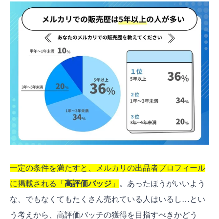
3. 12時間以内返信バッジの獲得条件
4. まとめ買い対応実績ありバッジの獲得条件
メルカリのバッジは集めると効果ある？3つのメ
リット
効果1：購入者からの信頼性がアップし、売れ
やすくなる
効果2：他の出品者と差別化できる
効果3：値下げ交渉されにくくなる可能性も
【出品者の本音】バッジって本当に必要？
「必要」と答えた出品者の声
一定の条件を満たすと、メルカリの出品者プロフィール
「必要ない」と答えた出品者の声
に掲載される「
高評価バッジ
」
。あったほうがいいよう
なぜ？メルカリの高評価バッジが消えた… 各バ
な、でもなくてもたくさん売れている人はいるし…とい
ッジが消える理由
う考えから、高評価バッチの獲得を目指すべきかどう
1. 高評価バッジが消える理由