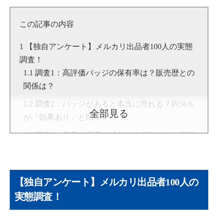
▶Twitter：
https://twitter.com/kamioka0909
▶YouTube:
神岡進也 [物販総合研究所]
この記事の内容
▶
神岡 進也のプロフィール
【独自アンケート】メルカリ出品者100人の実態
調査！
調査1：高評価バッジの保有率は？販売歴との
関係は？
調査2：バッジがあると本当に売れる？約56％
全部見る
が「効果あり」と回答！
調査3：優良出品者の傾向は？複数バッジ保有
率を分析
そもそもメルカリの出品者バッジとは？4つの種
類を解説
【独自アンケート】メルカリ出品者100人の
1. 高評価バッジの獲得条件
実態調査！
2. 24時間以内発送バッジの獲得条件