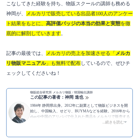
こなしてきた経験を持ち、物販スクールの講師も務める
神岡が、
メルカリで販売している出品者100人のアンケー
ト結果をもとに、
高評価バッジの本当の効果と実態
を徹
底的に解剖していきます
。
記事の最後では、
メルカリの売上を加速させる「
メルカ
リ物販マニュアル
」も無料で配布
しているので、ぜひチ
ェックしてくださいね！
物販総合研究所 メルカリ物販 / 韓国輸出講師
この記事の著者：神岡 進也
1984年 静岡県出身。2012年に副業として物販ビジネスを開
始し、中国輸入、せどり、BUYMAなどを経験。2016年から
ebayや中国のアリババで仕入れた商品をメルカリで販売する
物販を実践中。メルカリでは毎月100件〜150件の取引を行
...続きを読む
い、30万円から50万円ほどの利益を上げ続けている。現在
は、これまでの経験をもとにYouTubeでもメルカリ物販につ
いてのノウハウを積極的に発信し続けている。