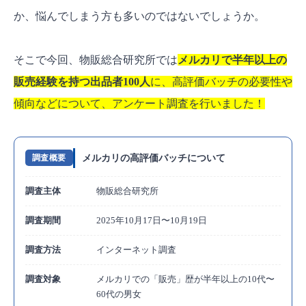
か、悩んでしまう方も多いのではないでしょうか。
2. 24時間以内発送バッジが消える理由
3. 12時間以内返信バッジが消える理由
そこで今回、物販総合研究所では
メルカリで半年以上の
4. まとめ買い対応実績ありバッジが消える理
販売経験を持つ出品者100人
に、高評価バッチの必要性や
由
傾向などについて、アンケート調査を行いました！
【攻略法】高評価バッジを獲得・維持するための
5つのコツ
コツ1：丁寧な梱包を心がける
メルカリの高評価バッチについて
調査概要
コツ2：迅速かつ誠実なメッセージ対応
調査主体
物販総合研究所
コツ3：商品説明と実物に相違がないようにす
調査期間
2025年10月17日〜10月19日
る
コツ4：発送期限は必ず守る
調査方法
インターネット調査
コツ5：「残念だった」評価がついた場合の対
調査対象
メルカリでの「販売」歴が半年以上の10代〜
処法
60代の男女