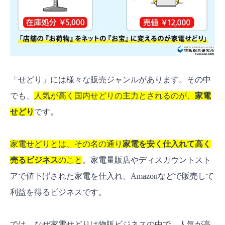
【壁3】「転売ヤー」を見る店員の視線と精神
的負担
【壁4】利益商品が見つからない「ボウズ」の
リスク
【解決策】家電せどりのおすすめは「電脳せどり
「せどり」には様々な販売ジャンルがあります。その中
（ネット仕入れ）」！
でも、
人気が高く国内せどりの主力とされるのが、
家電
なぜ上級者は「店舗」から「電脳」へシフト
せどり
です。
するのか
電脳の最大の敵「リサーチの面倒臭さ」をど
家電せどりとは、その名の通り
家電を安く仕入れて高く
う解消するか？
売るビジネス
のこと
。家電量販店やディスカウントスト
よくある質問【FAQ】
アで値下げされた家電を仕入れ、Amazonなどで販売して
Q1. 古物商許可証は必要ですか？
利益を得るビジネスです。
Q2. 店舗で買った商品をAmazonで「新品」と
して出品しても大丈夫ですか？
では、なぜ家電せどりは物販ビジネスの中で、人気が高