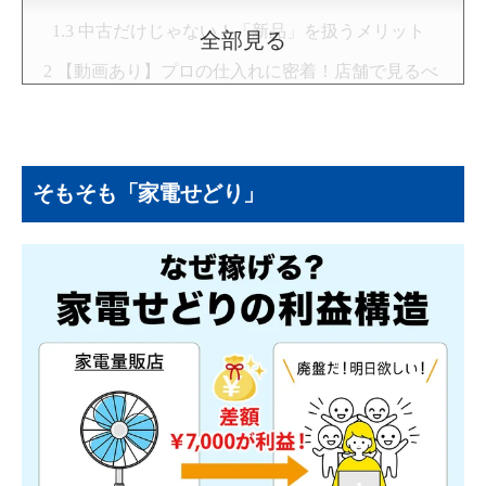
中古だけじゃない！「新品」を扱うメリット
全部見る
【動画あり】プロの仕入れに密着！店舗で見るべ
き家電のポイント！
実際の店舗で見るべき「値札」の正解（二重
貼り・手書き特価）
そもそも「家電せどり」
実際の店舗で見るべき「値札」の正解（二重
貼り・手書き特価）
【要注意】仕入れてはいけない「危険な商
品」とOEMの見分け方
実は儲からない？家電の店舗せどりで誰もがぶつ
かる「4つの壁」
【壁1】購入制限の悔しさ（在庫があるのに買
えない）
【壁2】物理的な重労働と配送・梱包の手間