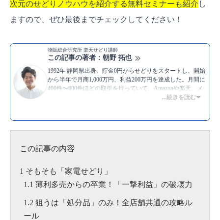
次元のせどりノウハウを紹介する無料セミナーも紹介
し
ますので、ぜひ最後までチェックしてください！
物販総合研究所 楽天せどり講師
この記事の著者：朝野 拓也
1992年 静岡県出身。貯金0円からせどりをスタートし、開始
から半年で月商1,000万円、利益200万円を達成した。月間に
400件〜600件ほどの取引を行っていて、Amazonや楽天、メ
ルカリなど主要プラットフォームを用いた販売は一通り経験
...続きを読む
がある。また、副業せどりや転売のやり方を教えるスクール
での指導経験も豊富で、これまでに教えた生徒の数は400名
を超える。モットーは、”挑戦”。
▶Twitter：
https://twitter.com/asataku999
▶YouTube:
朝野拓也 [物販総合研究所]
この記事の内容
▶
朝野拓也のプロフィール
そもそも「家電せどり」
薄利多売からの卒業！「一撃利益」の破壊力
狙うは「処分品」のみ！全店舗共通の攻略ル
ール