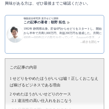
興味がある方は、ぜひ最後までご確認ください。
物販総合研究所 楽天せどり講師
この記事の著者：朝野 拓也
1992年 静岡県出身。貯金0円からせどりをスタートし、開始
から半年で月商1,000万円、利益200万円を達成した。月間に
400件〜600件ほどの取引を行っていて、Amazonや楽天、メ
ルカリなど主要プラットフォームを用いた販売は一通り経験
...続きを読む
がある。また、副業せどりや転売のやり方を教えるスクール
での指導経験も豊富で、これまでに教えた生徒の数は400名
を超える。モットーは、”挑戦”。
▶Twitter：
https://twitter.com/asataku999
▶YouTube:
朝野拓也 [物販総合研究所]
この記事の内容
▶
朝野拓也のプロフィール
せどりをやめたほうがいいは嘘！正しくおこなえ
ば稼げるビジネスである理由
やめたほうがいいせどりのケース
違法性の高い仕入れをおこなう