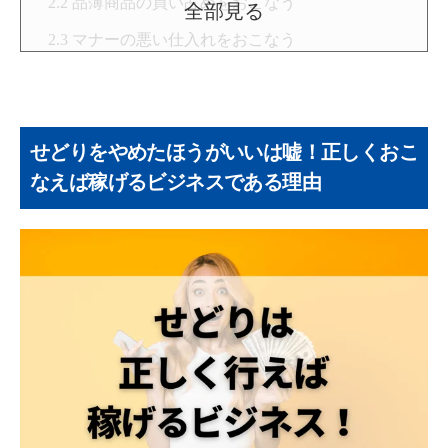
品薄商品の買い占めをおこなう
全部見る
マナーの悪い仕入れをおこなう
薄利多売を続ける
必要な許可を取らずに販売する
せどりをやめたほうがいいは嘘！正しくおこ
現金利益ではなくポイント利益のみを狙う
なえば稼げるビジネスである理由
せどりをやめるか悩んでいる人におすすめできる
理由
スキルなしで始められる
即金性が高い
スキマ時間に在宅で取り組める
せどりをやめるべきか悩んだときにできること
成功者の話を探してみる
せどりの仕組みを理解してみる