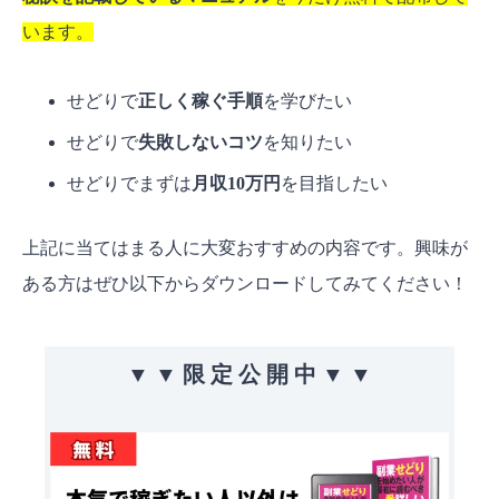
います。
せどりで
正しく稼ぐ手順
を学びたい
せどりで
失敗しないコツ
を知りたい
せどりでまずは
月収10万円
を目指したい
上記に当てはまる人に大変おすすめの内容です。興味が
ある方はぜひ以下からダウンロードしてみてください！
▼ ▼ 限 定 公 開 中 ▼ ▼