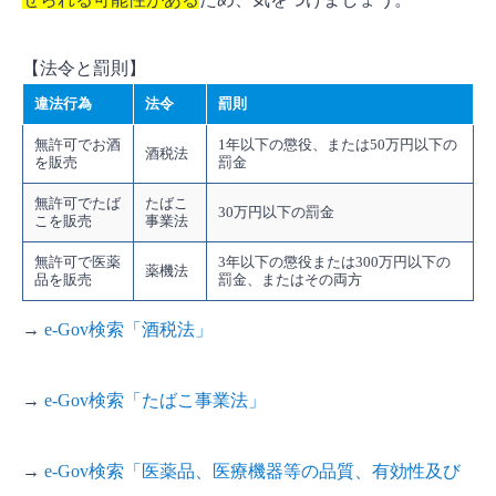
【法令と罰則】
違法行為
法令
罰則
無許可でお酒
1年以下の懲役、または50万円以下の
酒税法
を販売
罰金
無許可でたば
たばこ
30万円以下の罰金
こを販売
事業法
無許可で医薬
3年以下の懲役または300万円以下の
薬機法
品を販売
罰金、またはその両方
→
e-Gov検索「酒税法」
→
e-Gov検索「たばこ事業法」
→
e-Gov検索「医薬品、医療機器等の品質、有効性及び