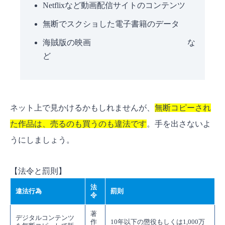
Netflixなど動画配信サイトのコンテンツ
無断でスクショした電子書籍のデータ
海賊版の映画 な
ど
ネット上で見かけるかもしれませんが、
無断コピーされ
た作品は、売るのも買うのも違法です
。手を出さないよ
うにしましょう。
【法令と罰則】
法
違法行為
罰則
令
著
デジタルコンテンツ
作
10年以下の懲役もしくは1,000万