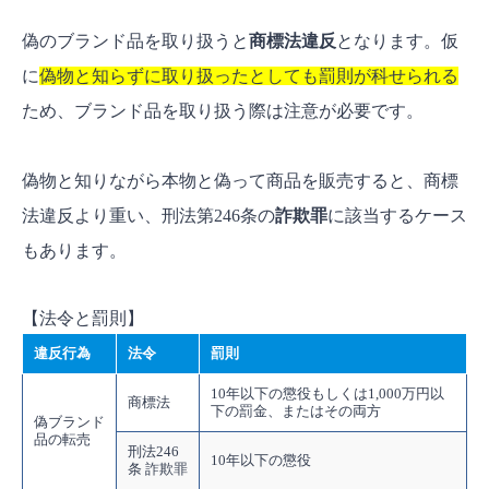
偽のブランド品を取り扱うと
商標法違反
となります。
仮
に
偽物と知らずに取り扱ったとしても罰則が科せられる
ため、ブランド品を取り扱う際は注意が必要です
。
偽物と知りながら本物と偽って商品を販売すると、商標
法違反より重い、刑法第246条の
詐欺罪
に該当するケース
もあります。
【法令と罰則】
違反行為
法令
罰則
10年以下の懲役もしくは1,000万円以
商標法
下の罰金、またはその両方
偽ブランド
品の転売
刑法246
10年以下の懲役
条 詐欺罪