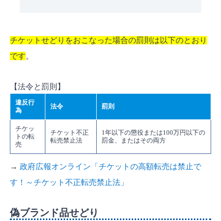
チケットせどりをおこなった場合の罰則は以下のとおり
です
。
【法令と罰則】
違反行
法令
罰則
為
チケッ
チケット不正
1年以下の懲役または100万円以下の
トの転
転売禁止法
罰金、またはその両方
売
→
政府広報オンライン「チケットの高額転売は禁止で
す！～チケット不正転売禁止法」
偽ブランド品せどり