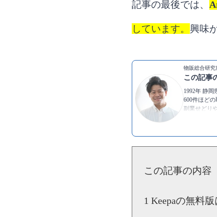
記事の最後では、
しています。
興味
物販総合研究
この記事
1992年 
600件ほど
副業せどり
は、”挑戦”
▶Twitter：
h
▶YouTube:
▶
朝野拓也
この記事の内容
Keepaの無