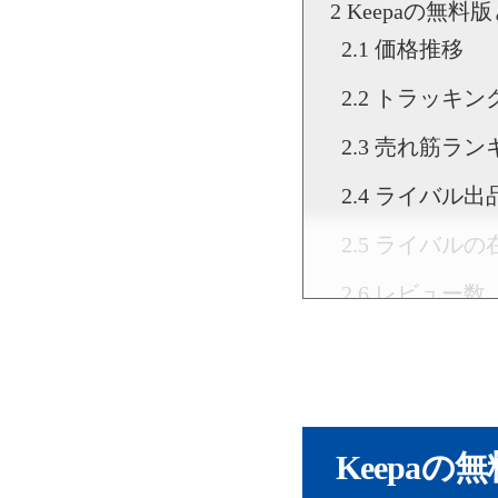
Keepaの無料
価格推移
トラッキン
売れ筋ラン
ライバル出
ライバルの
レビュー数
上位セラー
Keepaの有料
よくある質問
Keepa
Keepa有