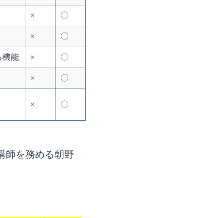
×
〇
×
〇
る機能
×
〇
×
〇
×
〇
の講師を務める朝野