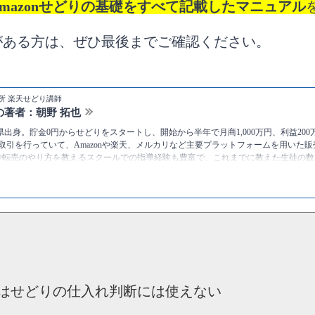
Amazonせどりの基礎をすべて記載したマニュアル
がある方は、ぜひ最後までご確認ください。
所 楽天せどり講師
の著者：朝野 拓也
静岡県出身。貯金0円からせどりをスタートし、開始から半年で月商1,000万円、利益20
の取引を行っていて、Amazonや楽天、メルカリなど主要プラットフォームを用いた
や転売のやり方を教えるスクールでの指導経験も豊富で、これまでに教えた生徒の数は
。
ttps://twitter.com/asataku999
朝野拓也 [物販総合研究所]
のプロフィール
料版はせどりの仕入れ判断には使えない