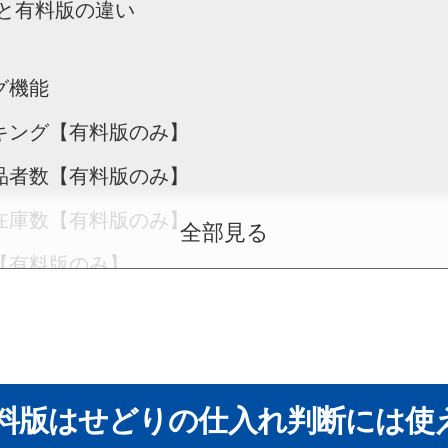
版と有料版の違い
グ機能
キング【有料版のみ】
品者数【有料版のみ】
在庫数【有料版のみ】
全部見る
【有料版のみ】
のリスト表示【有料版のみ】
版の登録方法
の無料版はせどりの仕入れ判断には使
料版の月額・年額料金は日割りでいくら？