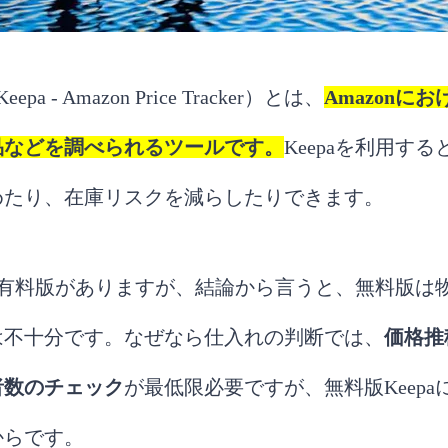
a - Amazon Price Tracker）とは、
Amazonに
品などを調べられるツールです。
Keepaを利用す
めたり、在庫リスクを減らしたりできます。
版と有料版がありますが、結論から言うと、無料版は
は不十分です。なぜなら仕入れの判断では、
価格推
者数のチェック
が最低限必要ですが、無料版Keep
からです。