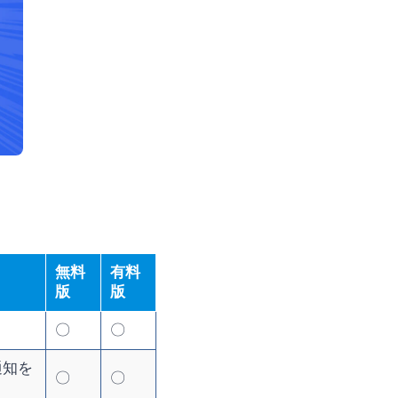
無料
有料
版
版
〇
〇
通知を
〇
〇