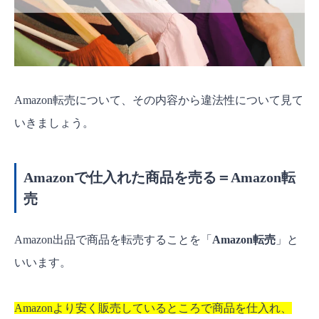
Amazonセラーアカウントに登録する
商品をリサーチする
商品を仕入れる
商品を販売する
Amazon転売について、その内容から違法性について見て
Amazon転売で成功するためのコツ
いきましょう。
ツールで人気のある商品を探す
セール品・廃盤品を狙う
Amazonで仕入れた商品を売る＝Amazon転
仕入れ時のポイント付与も考慮する
売
儲かる商品ジャンルを理解する
Amazon出品で商品を転売することを「
Amazon転売
」と
Amazon転売についてよくある質問
Amazon転売とは？
いいます。
Amazonでの転売は違法？
Amazonより安く販売しているところで商品を仕入れ、
Amazon転売の仕入れ先は？