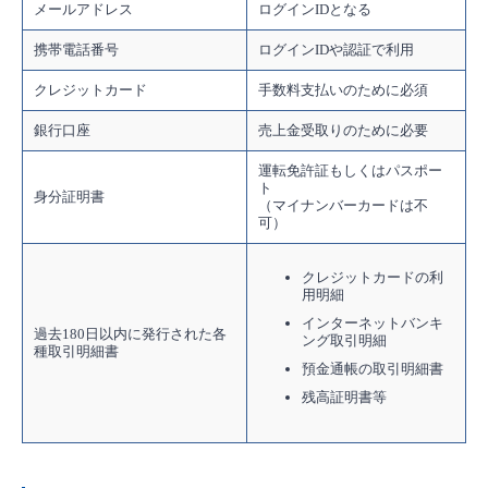
メールアドレス
ログインIDとなる
携帯電話番号
ログインIDや認証で利用
クレジットカード
手数料支払いのために必須
銀行口座
売上金受取りのために必要
運転免許証もしくはパスポー
ト
身分証明書
（マイナンバーカードは不
可）
クレジットカードの利
用明細
インターネットバンキ
過去180日以内に発行された各
ング取引明細
種取引明細書
預金通帳の取引明細書
残高証明書等