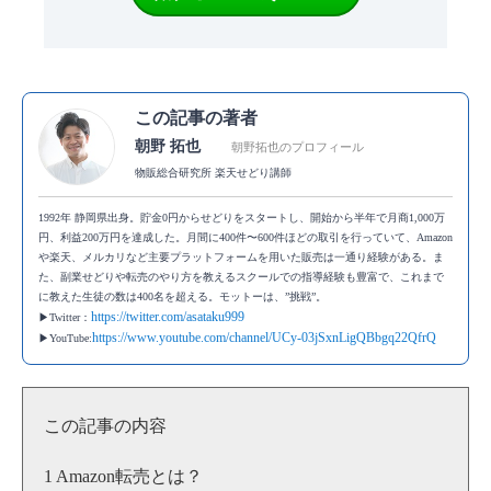
この記事の著者
朝野 拓也
朝野拓也のプロフィール
物販総合研究所 楽天せどり講師
1992年 静岡県出身。貯金0円からせどりをスタートし、開始から半年で月商1,000万
円、利益200万円を達成した。月間に400件〜600件ほどの取引を行っていて、Amazon
や楽天、メルカリなど主要プラットフォームを用いた販売は一通り経験がある。ま
た、副業せどりや転売のやり方を教えるスクールでの指導経験も豊富で、これまで
に教えた生徒の数は400名を超える。モットーは、”挑戦”。
https://twitter.com/asataku999
▶Twitter：
https://www.youtube.com/channel/UCy-03jSxnLigQBbgq22QfrQ
▶YouTube:
この記事の内容
Amazon転売とは？