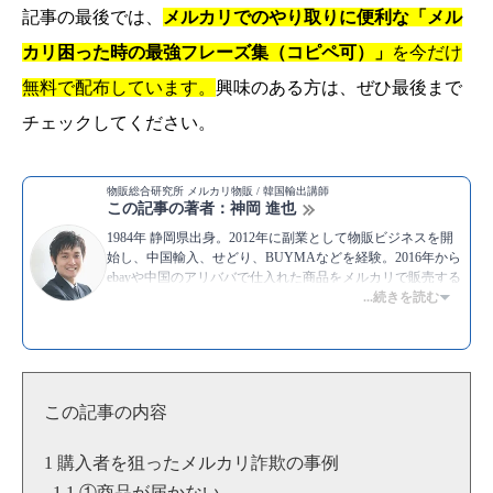
記事の最後では、
メルカリでのやり取りに便利な「メル
カリ困った時の最強フレーズ集（コピペ可）
」
を今だけ
無料で配布しています。
興味のある方は、ぜひ最後まで
チェックしてください。
物販総合研究所 メルカリ物販 / 韓国輸出講師
この記事の著者：神岡 進也
1984年 静岡県出身。2012年に副業として物販ビジネスを開
始し、中国輸入、せどり、BUYMAなどを経験。2016年から
ebayや中国のアリババで仕入れた商品をメルカリで販売する
物販を実践中。メルカリでは毎月100件〜150件の取引を行
...続きを読む
い、30万円から50万円ほどの利益を上げ続けている。現在
は、これまでの経験をもとにYouTubeでもメルカリ物販につ
いてのノウハウを積極的に発信し続けている。
▶Twitter：
https://twitter.com/kamioka0909
▶YouTube:
神岡進也 [物販総合研究所]
この記事の内容
▶
神岡 進也のプロフィール
購入者を狙ったメルカリ詐欺の事例
①商品が届かない