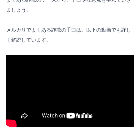
ける
ましょう。
発送方法・日数に違和感がある場合は事前に
確認する
メルカリでよくある詐欺の手口は、以下の動画でも詳し
怪しいと感じたらスクショを撮って証拠を残
く解説しています。
す
万が一に備えて事務局への問い合わせを方法
を確認しておく
よくある質問【FAQ】
メルカリで詐欺にあったら泣き寝入りするし
かないですか？
メルカリの怪しい購入者の特徴ってあります
か？
メルカリで詐欺にあった場合、返品は可能で
すか？