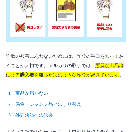
法
メルカリ公式の安全対策と補償制度
サポート体制と補償方針
独自AIによる不審ユーザー検出
今すぐできるメルカリの詐欺対策10選
プロフィールと評価は必ずチェックする
詐欺の被害にあわないためには、詐欺の手口を知ってお
相場より安すぎる商品は警戒する
くことが大切です。メルカリの取引では、
悪質な出品者
外部アプリやURLに誘導されたら即通報する
による
購入者を狙った
次のような詐欺が起きています
。
取引は必ずメルカリのアプリ内で完結させる
商品画像が少ない・公式画像のみの場合は質
商品が届かない
問する
偽物・ジャンク品とのすり替え
説明文が極端に短い、または不自然な日本語
外部決済への誘導
に注意する
評価がない新規アカウントとの高額取引は避
よくある詐欺のケースから、手口や注意点を学んでいき