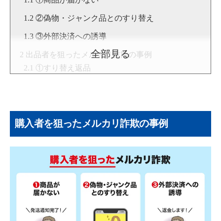
②偽物・ジャンク品とのすり替え
③外部決済への誘導
全部見る
出品者を狙ったメルカリ詐欺の事例
①すり替え返品
②不当なキャンセル要求
③脅迫レベルの返金要求
購入者を狙ったメルカリ詐欺の事例
【体験談】本当にあったメルカリ詐欺
詐欺の見分け方と怪しいアカウントの特徴
プロフィール情報が不自然
商品価格が相場より極端に安い
評価が悪いor少ない
メルカリで「詐欺かも…」と思ったときの対応方