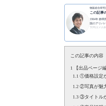
物販総合研究所
この記事
1984年 
国のアリババ
万円ほどの利
発信し続け
▶Twitter：
h
▶YouTube:
▶
神岡 進也
この記事の内容
【出品ページ
①価格設定
②写真が魅
③タイトル