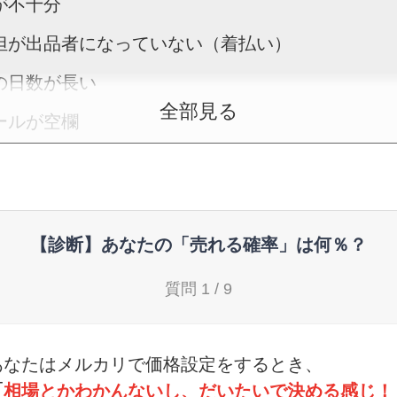
が不十分
担が出品者になっていない（着払い）
の日数が長い
全部見る
ールが空欄
カテゴリが間違っている
要と出品時期が合っていない
イバルに差をつける！売れないときの4つの打ち手
【診断】あなたの「売れる確率」は何％？
時間帯を変える
質問 1 / 9
タイミングとやり方を変える
売れないものは再出品する
あなたはメルカリで価格設定をするとき、
への返信を早く・丁寧にする
「
相場とかわかんないし、だいたいで決める感じ！