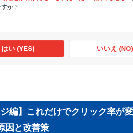
ですか？
ない…考えられる2つの根本的な原因と対策
ルカリで需要のない商品を出品している
が悪すぎる
FAQ】
はい (YES)
いいえ (NO
閲覧数は多いのに売れません。どうすればいいで
てたのに、急に売れなくなったのはなぜですか？
り返すとペナルティはありますか？
れない原因を見つけて、ひとつずつ改善しよう！
ージ編】これだけでクリック率が変
原因と改善策