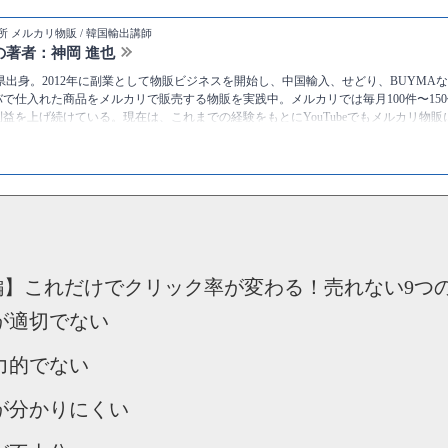
 メルカリ物販 / 韓国輸出講師
の著者：神岡 進也
静岡県出身。2012年に副業として物販ビジネスを開始し、中国輸入、せどり、BUYMAなど
で仕入れた商品をメルカリで販売する物販を実践中。メルカリでは毎月100件〜150
益を上げ続けている。現在は、これまでの経験をもとにYouTubeでもメルカリ物
ている。
ttps://twitter.com/kamioka0909
神岡進也 [物販総合研究所]
のプロフィール
編】これだけでクリック率が変わる！売れない9つ
が適切でない
力的でない
が分かりにくい