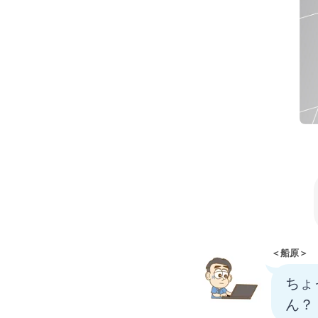
＜船原＞
ちょ
ん？