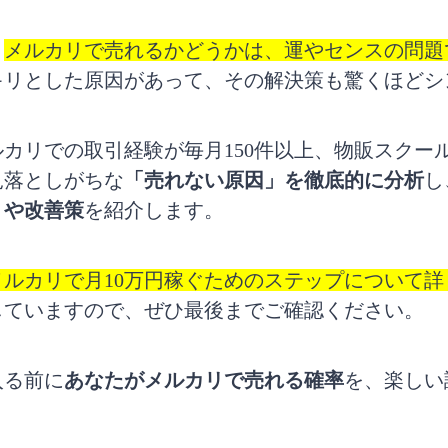
！
メルカリで売れるかどうかは、運やセンスの問題
キリとした原因があって、その解決策も驚くほどシ
カリでの取引経験が毎月150件以上、物販スクー
見落としがちな
「売れない原因」を徹底的に分析
し
」や改善策
を紹介します。
メルカリで月10万円稼ぐためのステップについて
していますので、ぜひ最後までご確認ください。
入る前に
あなたがメルカリで売れる確率
を、楽しい
！