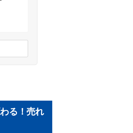
)
すか？
わる！売れ