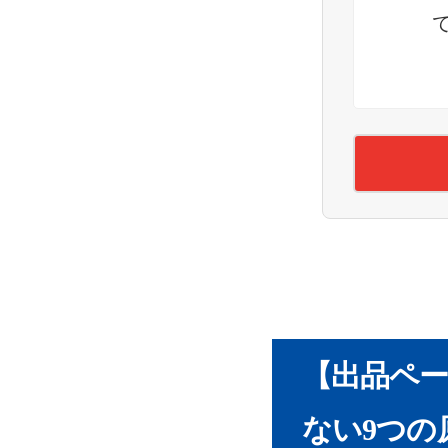
それでも売れ
そもそもメ
商品の状態
よくある質問【
メルカリで
今まで売れ
再出品を繰
メルカリで売
【出品ペ
ない9つの