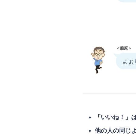
＜船原＞
よぉ
「いいね！」
他の人の同じ