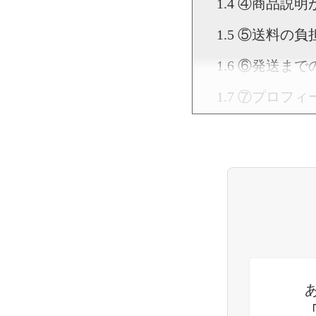
④商品説明
⑤送料の負
⑥発送まで
⑦プロフィ
⑧出品する
⑨商品の需
【運用編】ラ
①出品する
②値下げの
③なかなか
④コメント