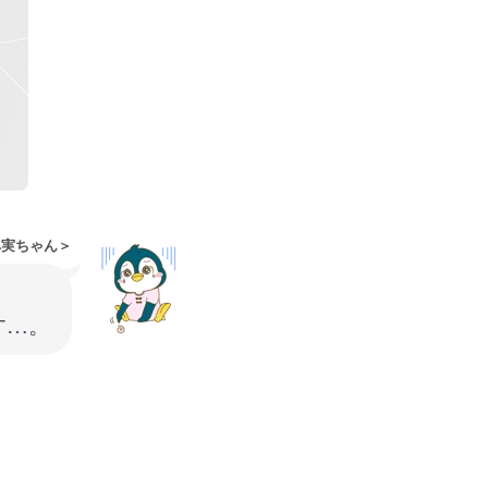
ペ実ちゃん＞
す…。