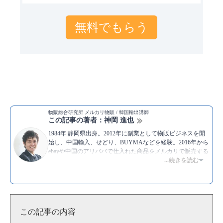
無料でもらう
物販総合研究所 メルカリ物販 / 韓国輸出講師
この記事の著者：神岡 進也
1984年 静岡県出身。2012年に副業として物販ビジネスを開
始し、中国輸入、せどり、BUYMAなどを経験。2016年から
ebayや中国のアリババで仕入れた商品をメルカリで販売する
物販を実践中。メルカリでは毎月100件〜150件の取引を行
...続きを読む
い、30万円から50万円ほどの利益を上げ続けている。現在
は、これまでの経験をもとにYouTubeでもメルカリ物販につ
いてのノウハウを積極的に発信し続けている。
▶Twitter：
https://twitter.com/kamioka0909
▶YouTube:
神岡進也 [物販総合研究所]
この記事の内容
▶
神岡 進也のプロフィール