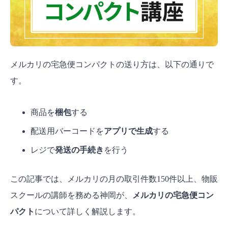
メルカリの宅急便コンパクトの送り方は、以下の通りで
す。
商品を
梱包
する
配送用バーコードを
アプリで生成
する
レジで
発送の手続き
を行う
この記事では、メルカリの月の取引件数150件以上、物販
スクールの講師を務める神岡が、
メルカリの宅急便コン
パクト
について詳しく解説します。