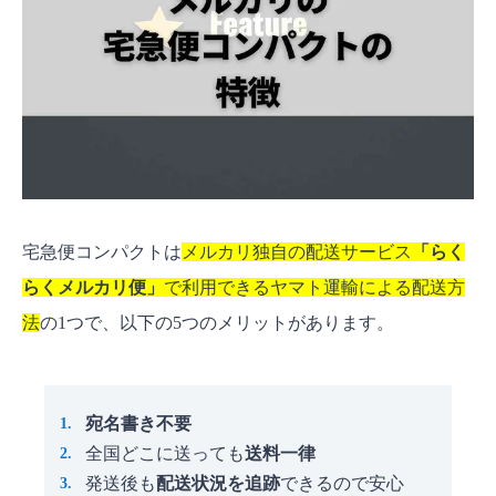
メルカリの宅急便コンパクト｜梱包するときの注
意点
メルカリの宅急便コンパクトに関するよくある質
問【FAQ】
メルカリの宅急便コンパクトの箱はなんでも
いいの？
メルカリで厚さが3cmを超えた場合どうすれば
いい？
宅急便コンパクトは
メルカリ独自の配送サービス
「らく
専用BOXは再利用できる？
らくメルカリ便」
で利用できるヤマト運輸による配送方
メルカリの宅急便コンパクトでスムーズに発送し
法
の1つで、以下の5つのメリットがあります。
よう！
宛名書き不要
全国どこに送っても
送料一律
発送後も
配送状況を追跡
できるので安心