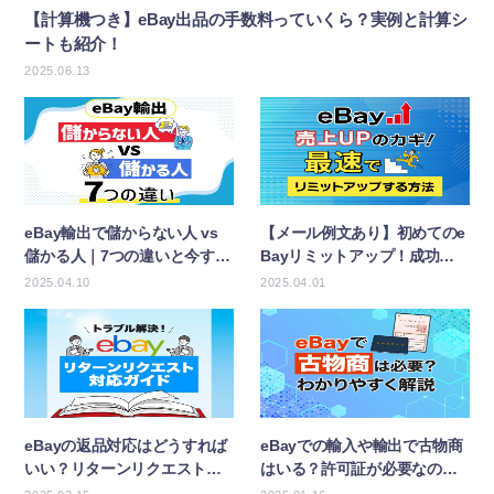
【計算機つき】eBay出品の手数料っていくら？実例と計算シ
ートも紹介！
2025.06.13
eBay輸出で儲からない人 vs
【メール例文あり】初めてのe
儲かる人｜7つの違いと今すぐ
Bayリミットアップ！成功の
できる改善策！
コツ＆裏ワザも
2025.04.10
2025.04.01
eBayの返品対応はどうすれば
eBayでの輸入や輸出で古物商
いい？リターンリクエストの
はいる？許可証が必要なのは
手続きガイド
どんなとき？