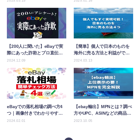
2025.03.15
2025.01.16
【200人に聞いた】eBayで実
【簡単】個人で日本のものを
際にあった詐欺とプロ直伝の
海外に売る方法と利益がでる
対策15選
商品ジャンル
2024.12.09
2024.03.13
eBayでの落札相場の調べ方4
【ebay輸出】MPNとは？調べ
つ｜画像付きでわかりやすく
方やUPC、ASINなどの商品コ
解説
ードとの違いを解説
2024.02.01
2023.10.05