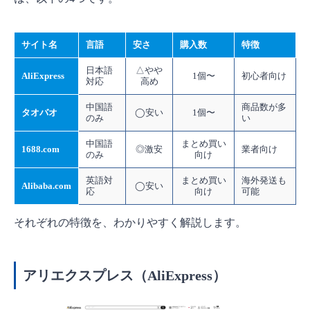
サイト名
言語
安さ
購入数
特徴
日本語
△やや
AliExpress
1個〜
初心者向け
対応
高め
中国語
商品数が多
タオバオ
◯安い
1個〜
のみ
い
中国語
まとめ買い
1688.com
◎激安
業者向け
のみ
向け
英語対
まとめ買い
海外発送も
Alibaba.com
◯安い
応
向け
可能
それぞれの特徴を、わかりやすく解説します。
アリエクスプレス（AliExpress）