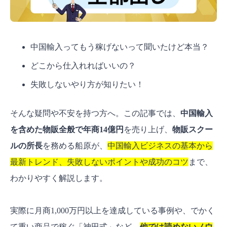
中国輸入ってもう稼げないって聞いたけど本当？
どこから仕入れればいいの？
失敗しないやり方が知りたい！
そんな疑問や不安を持つ方へ。この記事では、
中国輸入
を含めた物販全般で年商14億円
を売り上げ、
物販スクー
ルの所長
を務める船原が、
中国輸入ビジネスの基本から
最新トレンド、失敗しないポイントや成功のコツ
まで、
わかりやすく解説します。
実際に月商1,000万円以上を達成している事例や、でかく
て重い商品で稼ぐ「神田式」など、
他では読めないノウ