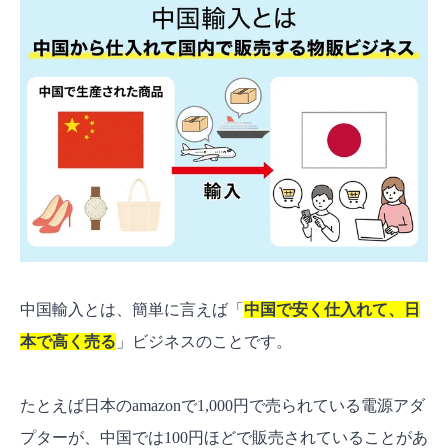
タオバオ（淘宝網）
1688.com（アリババ）
Alibaba.com（アリババ）
中国輸入に欠かせない代行業者について
中国輸入の商品リサーチ方法
中国輸入の注意点
偽物・キャラクター商品に手を出さない
品質のバラつきに気をつける
中国輸入とは、簡単に言えば「
中国で安く仕入れて、日
関税と輸入消費税の仕組みを知っておく
本で高く売る
」ビジネスのことです。
中国輸入ビジネスで成功するためのポイント
ニッチ市場を狙う
たとえば日本のamazonで1,000円で売られている電源アダ
複数の販路を持つ
プターが、中国では100円ほどで販売されていることがあ