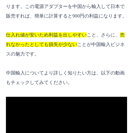
プロモーション戦略を武器にする
ります。この電源アダプターを中国から輸入して日本で
よくある質問【FAQ】
販売すれば、簡単に計算すると900円の利益になります。
「中国輸入はやめとけ」って言われますよ
ね？
仕入れ値が安いため利益を出しやすい
こと、さらに、
売
中国輸入で儲かる商品リストはありますか？
れなかったとしても損失が少ない
ことが中国輸入ビジネ
中国輸入の代行業者はどこがおすすめです
スの魅力です。
か？
中国輸入はやり方を間違えなければ今でも稼げ
中国輸入についてより詳しく知りたい方は、以下の動画
る！
もチェックしてみてください。