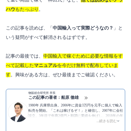
ハウ
もたっぷり
。
この記事を読めば、「
中国輸入って実際どうなの？
」と
いう疑問がすべて解消されるはずです。
記事の最後では、
中国輸入で稼ぐために必要な情報をす
べて記載した
マニュアル
を今だけ無料で配布していま
す
。興味がある方は、ぜひ最後までご確認ください。
物販総合研究所 所長
この記事の著者：船原 徹雄
1980年 兵庫県出身。2006年に資金3万円を元手に個人で輸入
転売を開始。「これは稼げるぞ！」と確信し、2007年に会社
設立。3年目で年商2億円と順調に業績を伸ばし、2018年の年
商は14億円。自分で物販ビジネスをしながら情報発信も行
...続きを読む
い、より多くの人にノウハウを伝えたいと物販総合研究所を