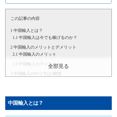
設立。副業でとり組む初心者から上級者まで、幅広い層に向
けてネット物販で稼ぐための情報を日々提供中。
▶著書：
世界一楽しく儲かる金持ち教科書
▶YouTube：
船原徹雄 [物販総合研究所]
この記事の内容
▶Twitter：
https://twitter.com/funahara
▶
船原徹雄のプロフィール
中国輸入とは？
中国輸入は今でも稼げるのか？
中国輸入のメリットとデメリット
中国輸入のメリット
中国輸入のデメリット
全部見る
中国輸入のやり方は3種類
基本の中国輸入
中国輸入OEM
無在庫販売
中国輸入とは？
中国輸入の主な仕入れ先
アリエクスプレス（AliExpress）