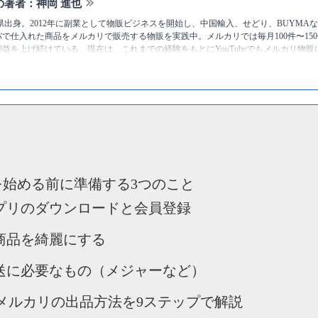
の著者：神岡 進也
静岡県出身。2012年に副業として物販ビジネスを開始し、中国輸入、せどり、BUYMAなど
で仕入れた商品をメルカリで販売する物販を実践中。メルカリでは毎月100件〜150
益を上げ続けている。現在は、これまでの経験をもとにYouTubeでもメルカリ物
ている。
ttps://twitter.com/kamioka0909
神岡進也 [物販総合研究所]
のプロフィール
を始める前に準備する3つのこと
プリのダウンロードと会員登録
商品を綺麗にする
送に必要なもの（メジャーなど）
メルカリの出品方法を9ステップで解説