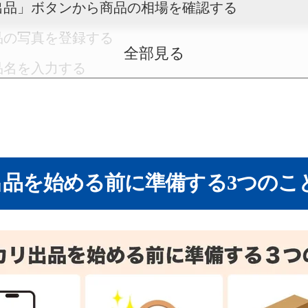
「出品」ボタンから商品の相場を確認する
商品の写真を登録する
全部見る
商品名を入力する
カテゴリーと商品の状態を設定する
商品説明を入力する
販売タイプと価格を設定する
品を始める前に準備する3つのこ
配送料の負担と配送の方法を選択する
発送元の地域と発送までの日数を選択する
内容を確認して「出品する」をタップ
！覚えておきたい出品のやり方3選
ド出品