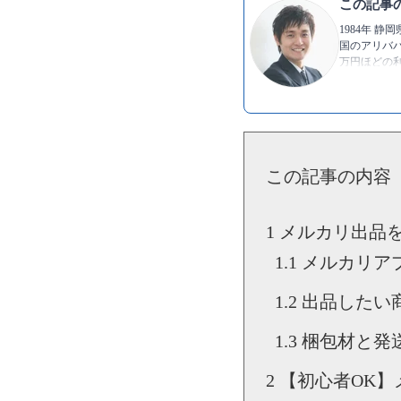
この記事
1984年 
国のアリババ
万円ほどの利
発信し続け
▶Twitter：
h
▶YouTube:
▶
神岡 進也
この記事の内容
メルカリ出品
メルカリア
出品したい
梱包材と発
【初心者OK】