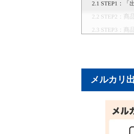
STEP1：
STEP2：
STEP3：
STEP4：
STEP5：
STEP6：
メルカリ出
STEP7：
STEP8：
STEP9：
もっと便利に
①バーコー