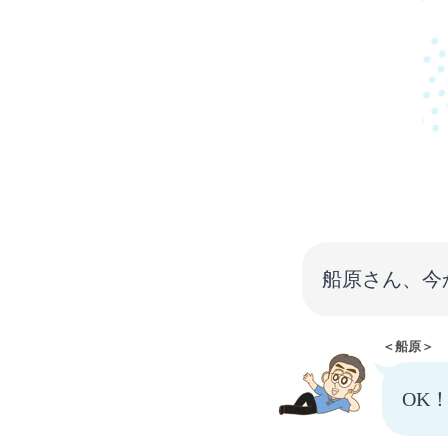
船原さん、今
＜船原＞
OK