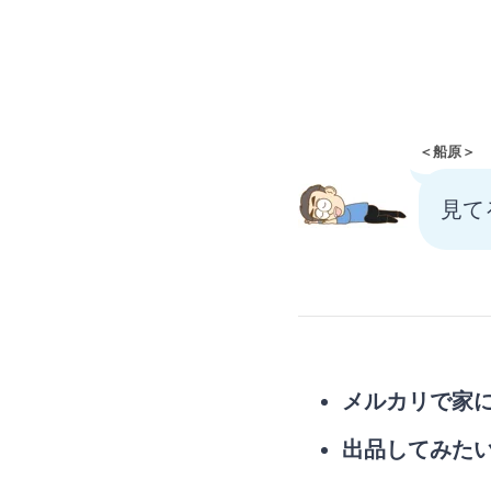
＜船原＞
見て
メルカリで家
出品してみた