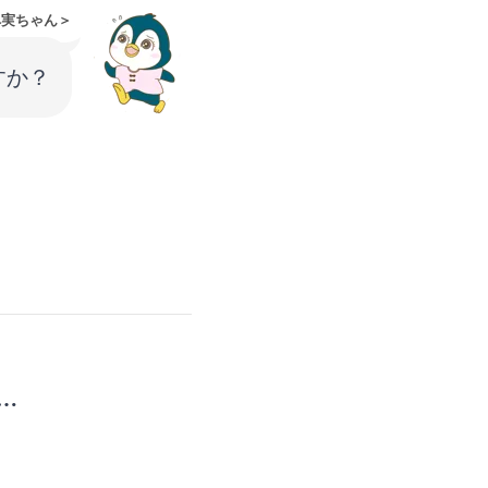
ペ実ちゃん＞
すか？
…