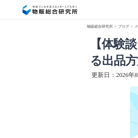
物販総合研究所
>
ブログ
>
メ
【体験談
る出品方
更新日：2026年