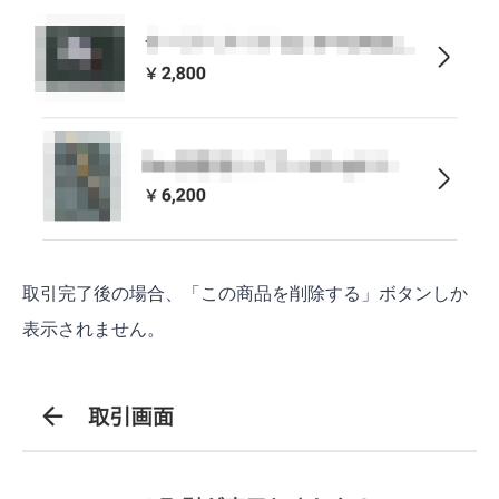
取引完了後の場合、「この商品を削除する」ボタンしか
表示されません。