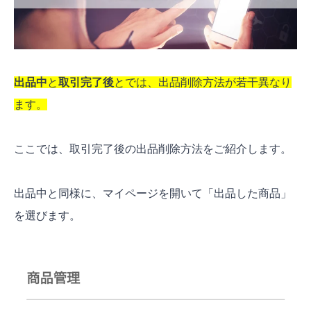
出品中
と
取引完了後
とでは、出品削除方法が若干異なり
ます。
ここでは、取引完了後の出品削除方法をご紹介します。
出品中と同様に、マイページを開いて「出品した商品」
を選びます。