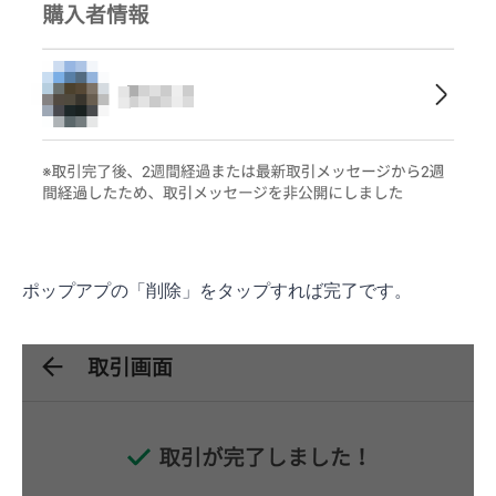
ポップアプの「削除」をタップすれば完了です。