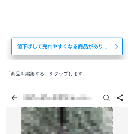
「商品を編集する」をタップします。