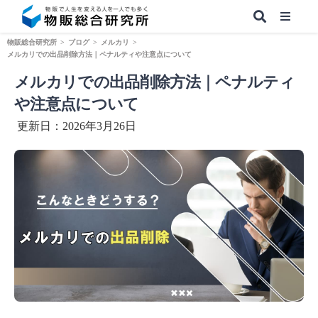
物販総合研究所
>
ブログ
>
メルカリ
>
メルカリでの出品削除方法｜ペナルティや注意点について
メルカリでの出品削除方法｜ペナルティ
【無料】副業&本業 物販ノウハウ
や注意点について
更新日：2026年3月26日