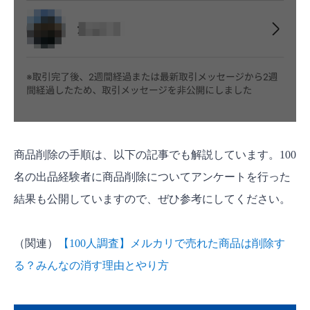
商品削除の手順は、以下の記事でも解説しています。100
名の出品経験者に商品削除についてアンケートを行った
結果も公開していますので、ぜひ参考にしてください。
（関連）
【100人調査】メルカリで売れた商品は削除す
る？みんなの消す理由とやり方