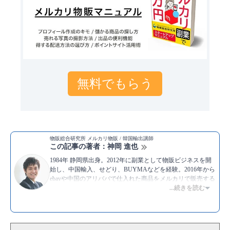
無料でもらう
物販総合研究所 メルカリ物販 / 韓国輸出講師
この記事の著者：神岡 進也
1984年 静岡県出身。2012年に副業として物販ビジネスを開
始し、中国輸入、せどり、BUYMAなどを経験。2016年から
ebayや中国のアリババで仕入れた商品をメルカリで販売する
物販を実践中。メルカリでは毎月100件〜150件の取引を行
...続きを読む
い、30万円から50万円ほどの利益を上げ続けている。現在
は、これまでの経験をもとにYouTubeでもメルカリ物販につ
いてのノウハウを積極的に発信し続けている。
▶Twitter：
https://twitter.com/kamioka0909