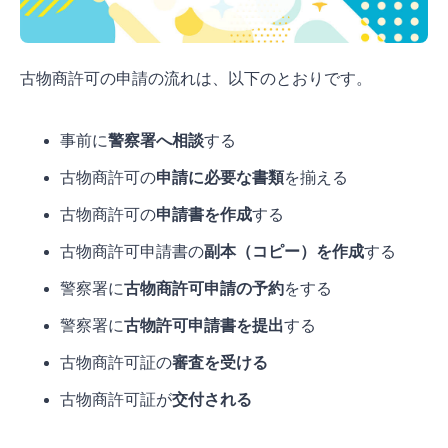
古物商許可の申請の流れは、以下のとおりです。
事前に
警察署へ相談
する
古物商許可の
申請に必要な書類
を揃える
古物商許可の
申請書を作成
する
古物商許可申請書の
副本（コピー）を作成
する
警察署に
古物商許可申請の予約
をする
警察署に
古物許可申請書を提出
する
古物商許可証の
審査を受ける
古物商許可証が
交付される