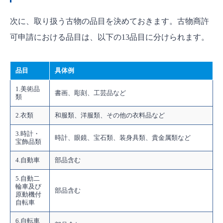
次に、取り扱う古物の品目を決めておきます。古物商許
可申請における品目は、以下の13品目に分けられます。
品目
具体例
1.美術品
書画、彫刻、工芸品など
類
2.衣類
和服類、洋服類、その他の衣料品など
3.時計・
時計、眼鏡、宝石類、装身具類、貴金属類など
宝飾品類
4.自動車
部品含む
5.自動二
輪車及び
部品含む
原動機付
自転車
6.自転車