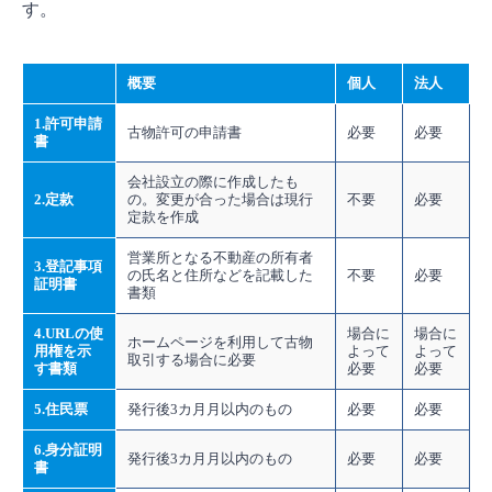
す。
概要
個人
法人
1.許可申請
古物許可の申請書
必要
必要
書
会社設立の際に作成したも
2.定款
の。変更が合った場合は現行
不要
必要
定款を作成
営業所となる不動産の所有者
3.登記事項
の氏名と住所などを記載した
不要
必要
証明書
書類
4.URLの使
場合に
場合に
ホームページを利用して古物
用権を示
よって
よって
取引する場合に必要
す書類
必要
必要
5.住民票
発行後3カ月月以内のもの
必要
必要
6.身分証明
発行後3カ月月以内のもの
必要
必要
書