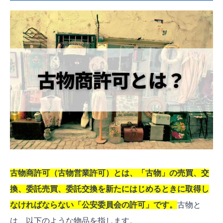
1.警察署に事前相談する
2.古物許可申請の必要書類をそろえる
3.古物許可申請書を作成する
4.古物商許可申請書の副本を作成する
5.警察署に古物商許可申請の予約を入れる
6.警察署に古物許可申請書を提出
7.古物商許可証の審査を受ける
8.「古物商許可証」の交付を受ける
古物商許可についてのよくある質問
古物商許可（古物営業許可）とは、「古物」の売買、交
古物商許可証は誰でも取れるのですか？
換、委託売買、委託交換を新たにはじめるときに取得し
メルカリやヤフオクで古物を扱いたいのです
なければならない「
公安委員会の許可
」です。
古物と
が古物商許可は必要ですか？
は、以下のような物品を指します。