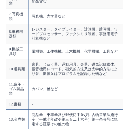
部品含む
類
7.写真機
写真機、光学器など
類
レジスター、タイプライター、計算機、謄写機、ワ
8.事務機
ードプロセッサー、ファクシミリ装置、事務用電子
器類
計算機など
9.機械工
電機類、工作機械、土木機械、化学機械、工具など
具類
家具、じゅう器、運動用具、楽器、磁気記録媒体、
10.道具類
蓄音機用レコード、磁気的方法又は光学的方法によ
り音、影像又はプログラムを記録した物など
11.皮革・
ゴム製品
カバン、靴など
類
12.書籍
-
商品券、乗車券及び郵便切手並びに古物営業法施行
13.金券類
令（平成七年政令第三百二十六号）第一条各号に規
定する証票その他の物