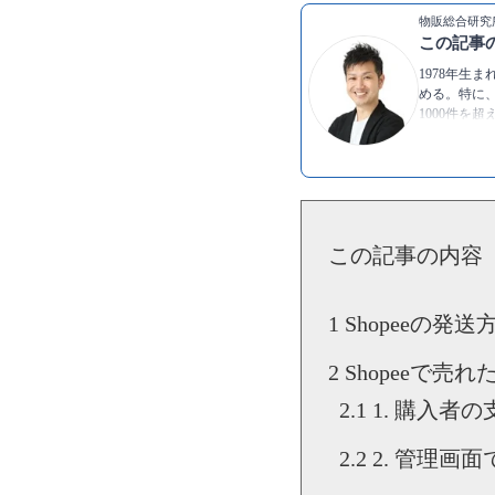
物販総合研究所
この記事
1978年生
める。特に、
1000件を
の人に伝え
▶Twitter：
ht
▶YouTube:
▶
尾藤 淳の
この記事の内容
Shopeeの発
Shopeeで売
1. 購入者
2. 管理画