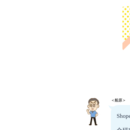
＜船原＞
Sh