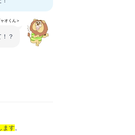
だ！
ギャオくん＞
て！？
します
。