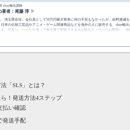
 ebay輸出講師
の著者：尾藤 淳
まれ、埼玉県在住。会社員として50万円稼ぎ将来に何の不安もなかったが、給料激減を
日本の伝統工芸品やアニメ・ゲーム関連商品などを海外の人に販売する、ebay輸出が
超える。現在は、ツールを使って無在庫で実践できるebay輸出のノウハウを開発し、
ている。
tps://twitter.com/bitojun
尾藤淳 [物販総合研究所]
プロフィール
送方法「SLS」とは？
れたら！発送方法4ステップ
の支払い確認
面で発送手配