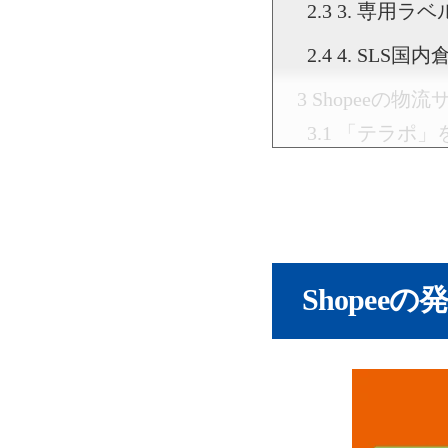
3. 専用ラ
4. SLS国
Shopeeの
「テラポ」
「テラポ」
海外発送で「
①他ユーザ
Shopee
②売上直結
③自宅に段
④プロの厳
Shopeeの