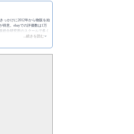
きっかけに2012年から物販を始
得意。ebayでの評価数は1万
物販総合研究所のスクールで多く
...続きを読む