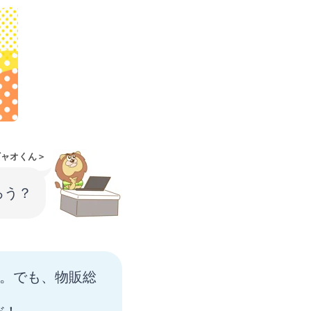
ギャオくん＞
ろう？
よ。でも、物販総