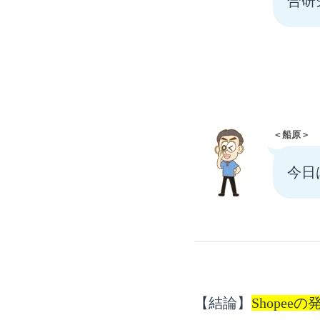
合研
＜船原＞
今日
【結論】
Shope