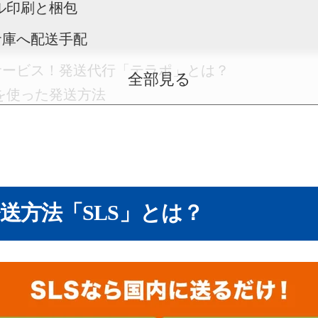
ベル印刷と梱包
内倉庫へ配送手配
物流サービス！発送代行「テラポ」とは？
全部見る
を使った発送方法
の画期的な仕組み
テラポ」を利用する4大メリット
ーとの混載で送料を節約できる
の発送方法「SLS」とは？
の商品リサーチに全集中できる
ボールや緩衝材の山ができない
重梱包でトラブルを防げる
発送方法に関するよくある質問