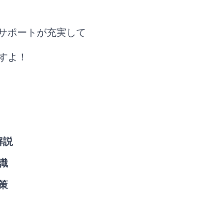
語サポートが充実して
すよ！
解説
識
策