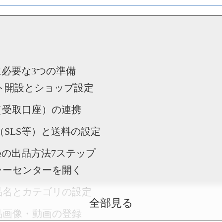
尾藤淳 [物販総合研究所]
プロフィール
前に必要な3つの準備
ント開設とショップ設定
eer（受取口座）の連携
法（SLS等）と送料の設定
eeの出品方法7ステップ
セラーセンターを開く
商品名とカテゴリの設定
全部見る
商品画像・動画の登録