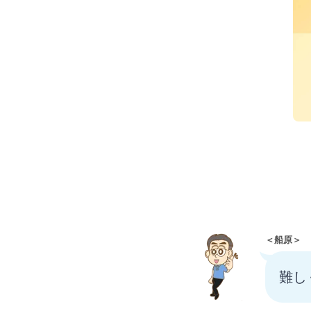
＜船原＞
難し