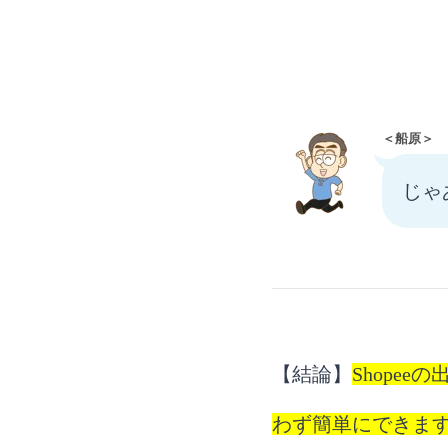
＜船原＞
じゃ
【結論】
Shope
わず簡単にできま