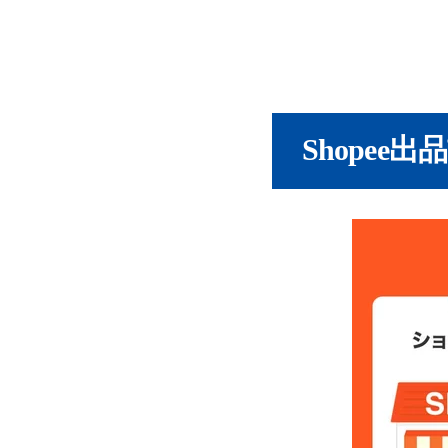
STEP4：
STEP5：
STEP6：
Shopee
STEP7：「Sa
Shopeeで売
Shopee出品
売ってはい
赤字を防ぐ
翻訳ツール
Shopee出品
Q1. Sho