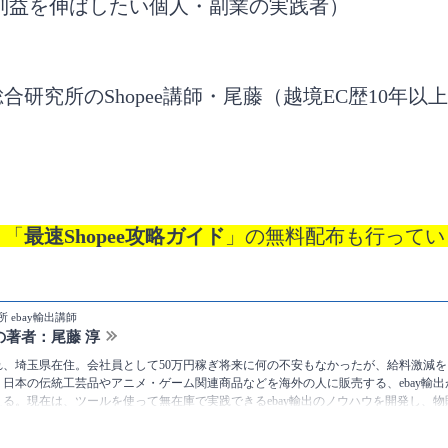
利益を伸ばしたい個人・副業の実践者）
合研究所のShopee講師・尾藤（越境EC歴10年以
、「
最速Shopee攻略ガイド
」の無料配布も行ってい
 ebay輸出講師
の著者：尾藤 淳
まれ、埼玉県在住。会社員として50万円稼ぎ将来に何の不安もなかったが、給料激減を
日本の伝統工芸品やアニメ・ゲーム関連商品などを海外の人に販売する、ebay輸出が
超える。現在は、ツールを使って無在庫で実践できるebay輸出のノウハウを開発し、
ている。
tps://twitter.com/bitojun