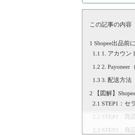
▶YouTube:
▶
尾藤 淳の
この記事の内容
Shopee出品
1. アカウ
2. Payon
3. 配送方
【図解】Shop
STEP1：
STEP2：
STEP3：