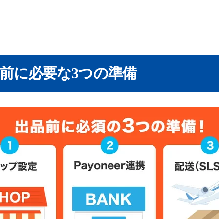
商品説明文の作成
販売価格と在庫数の入力
サイズ・重量と配送設定
出品前に必要な3つの準備
ve and Publish」で出品完了
上を伸ばす出品のコツ
の注意点・トラブル対策
けない出品禁止・規制品に注意
！手数料と送料を事前に確認
を活用して正しい言語で対応
方法に関するよくある質問
peeへの出品の仕方は？