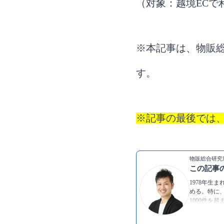
（対象：越境ECで
※本記事は、物販総
す。
※記事の最後では
物販総合研究所
この記事
1978年生
める。特に、
1000件を
の人に伝え
▶Twitter：
ht