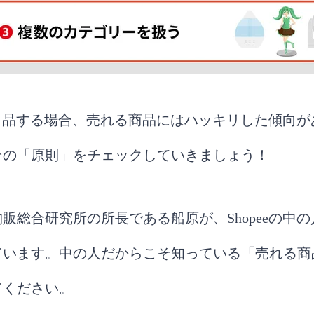
Promotion（割引設定）
割引券）
eals（バンドルセール）
eに出品する場合、売れる商品にはハッキリした傾向
Ads（ショッピー広告）
その「原則」をチェックしていきましょう！
売れない時は？販売成功のためのポイント
の最適化
ーの重要性と管理方法
販総合研究所の所長である船原が、Shopeeの中
物流のポイント
ています。中の人だからこそ知っている「売れる商
FAQ】
てください。
の出店料はいくらですか？