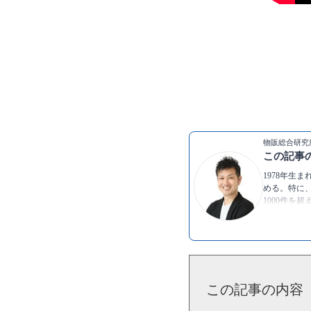
物販総合研究所
この記事
1978年生
める。特に、
1000件を
の人に伝え
▶Twitter：
ht
▶YouTube:
▶
尾藤 淳の
この記事の内容