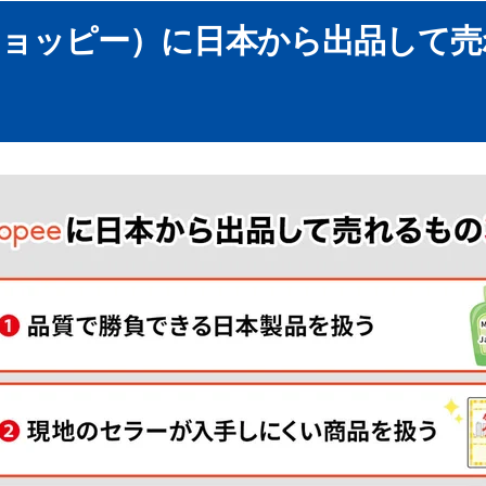
グ（Home ＆ Living）
e（ショッピー）に日本から出品して
ood ＆ Veverages）
ys, Kids ＆ Babies）
れる商品を見つける方法
内での売れ筋商品のリサーチ方法
ポイント
注意点
ンドやニーズの理解
考え方
で売ってはいけないものと規制の確認
代表的なプロモーション方