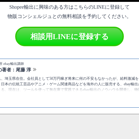
Shopee輸出に興味のある方はこちらのLINEに登録して
物販コンシェルジュとの無料相談を予約してください。
相談用LINEに登録する
 ebay輸出講師
の著者：尾藤 淳
まれ、埼玉県在住。会社員として50万円稼ぎ将来に何の不安もなかったが、給料激減を
日本の伝統工芸品やアニメ・ゲーム関連商品などを海外の人に販売する、ebay輸出が
超える。現在は、ツールを使って無在庫で実践できるebay輸出のノウハウを開発し、
ている。
tps://twitter.com/bitojun
尾藤淳 [物販総合研究所]
プロフィール