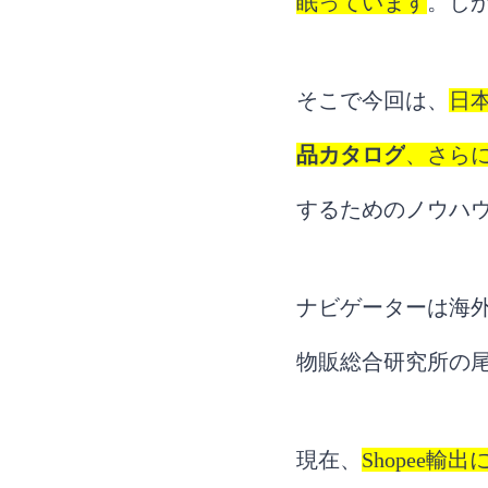
眠っています
。し
そこで今回は、
日
品カタログ
、さら
するためのノウハ
ナビゲーターは海外
物販総合研究所の
現在、
Shopee