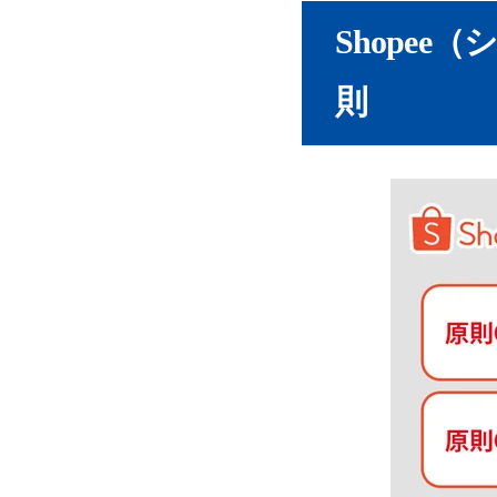
ホーム＆リビン
Shope
フード＆飲料（F
則
ママ＆ベビー（To
Shopeeで売
Shopee
競合分析の
商品選定時の
各国のトレ
価格設定の
Shopee
Shopeeでの