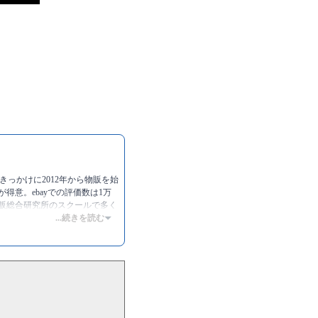
きっかけに2012年から物販を始
得意。ebayでの評価数は1万
物販総合研究所のスクールで多く
...続きを読む