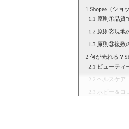
Shopee（
原則①品質
原則②現地
原則③複数
何が売れる？S
ビューティー（Be
ヘルスケア（Hea
ホビー＆コレク
時計（Watch
ゲーム＆コンソ