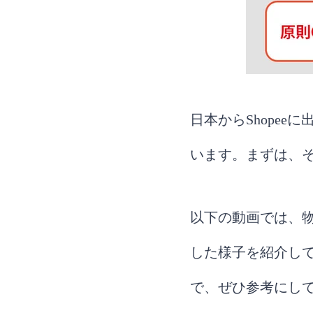
法
Discount 
Voucher（
Bundle D
日本からShope
Shopee 
います。まずは、
Shopeeで
商品ページ
顧客レビュ
以下の動画では、物
在庫管理と
した様子を紹介し
よくある質問【
で、ぜひ参考にし
Shopee