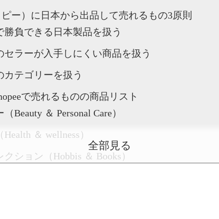
ショッピー）に日本から出品して売れるもの3原則
で勝負できる日本製品を扱う
のセラーが入手しにくい商品を扱う
のカテゴリーを扱う
hopeeで売れるものの商品リスト
auty ＆ Personal Care）
lth ＆ wellness）
全部見る
ション（Hobbis ＆ Books）
es）
ール（Video Games）