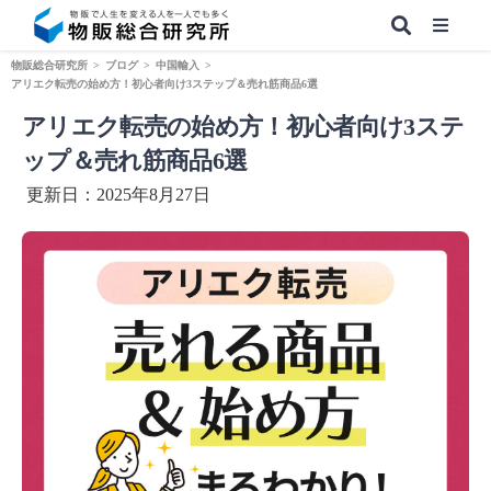
物販総合研究所
>
ブログ
>
中国輸入
>
アリエク転売の始め方！初心者向け3ステップ＆売れ筋商品6選
アリエク転売の始め方！初心者向け3ステ
【無料】副業&本業 物販ノウハウ
ップ＆売れ筋商品6選
更新日：2025年8月27日