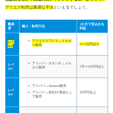
アリエク転売は最適な手法
といえるでしょう。
難易
1か月で見込める
輸入・転売方法
度
利益
アリエクスプレス→メルカ
レベ
1〜3万円ほど
リ販売
ル1
アリババ・タオバオ→メル
レベ
3万〜30万円ほど
カリ販売
ル2
アリババ→Amazon販売
レベ
アリババ→自社EC商品とし
30万円以上
ル3
て販売