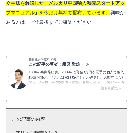
ぐ手法を解説した「メルカリ中国輸入転売スタートアッ
プマニュアル」
を今だけ無料で配布しています。
興味が
ある方は、ぜひ最後までご確認ください。
物販総合研究所 所長
この記事の著者：船原 徹雄
1980年 兵庫県出身。2006年に資金3万円を元手に個人で輸入
転売を開始。「これは稼げるぞ！」と確信し、2007年に会社
設立。3年目で年商2億円と順調に業績を伸ばし、2018年の年
商は14億円。自分で物販ビジネスをしながら情報発信も行
...続きを読む
い、より多くの人にノウハウを伝えたいと物販総合研究所を
設立。副業でとり組む初心者から上級者まで、幅広い層に向
けてネット物販で稼ぐための情報を日々提供中。
▶著書：
世界一楽しく儲かる金持ち教科書
▶YouTube：
船原徹雄 [物販総合研究所]
この記事の内容
▶Twitter：
https://twitter.com/funahara
▶
船原徹雄のプロフィール
アリエク転売とは？