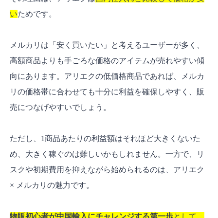
い
ためです。
日本の法律に違反する可能性がある商品
明らかに品質が低い or 売れにくい商品
メルカリは「安く買いたい」と考えるユーザーが多く、
アリエク転売の次のステップ
高額商品よりも手ごろな価格のアイテムが売れやすい傾
よくある質問【FAQ】
向にあります。アリエクの低価格商品であれば、メルカ
アリエク転売って違法性はないですか？
リの価格帯に合わせても十分に利益を確保しやすく、販
アリエクスプレス（AliExpress）で買ってはい
売につなげやすいでしょう。
けないものは何ですか？
アリエク転売は初心者でもできますか？
ただし、1商品あたりの利益額はそれほど大きくないた
アリエク転売はメルカリのリサーチから始めよ
め、大きく稼ぐのは難しいかもしれません。一方で、リ
う！
スクや初期費用を抑えながら始められるのは、アリエク
× メルカリの魅力です。
物販初心者が中国輸入にチャレンジする第一歩
として、