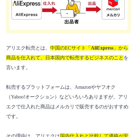
③関税・送料で損しない！コスト管理の基本
アリエク転売のおすすめ商品ジャンル
スマホアクセサリー
アクセサリー・ファッション小物
アリエク転売とは、
中国のECサイト「
AliExpress
」から
アパレル
商品を仕入れて、日本国内で転売するビジネスのこと
を
ペット用品
言います。
バッグ・ポーチ
便利グッズ・生活雑貨
転売するプラットフォームは、Amazonやヤフオク
【注意】買ってはいけない商品リスト
（Yahoo!オークション）などいろいろありますが、アリ
コピー商品・ブランド品
エクで仕入れた商品はメルカリで販売するのがおすすめ
技適マークなしの電子機器
です。
医薬品・サプリメント
子ども向けおもちゃ
その理由は、アリエクは
国内仕入れと比較して価格が安