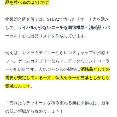
品を並べるのはNG
です
。
物販総合研究所では、STEP2で培ったリサーチ力を活か
して、
ライバルが少ないニッチな周辺機器・消耗品・パ
ーツ
を中心に出品リストを作成しています。
例えば、カメラカテゴリーならレンズキャップや掃除キ
ット、ゲームカテゴリーならマニアックなコントローラ
ーが狙い目です。人気ジャンルの脇役は
消耗品としての
需要が安定している
一方、
個人セラーが見落としがちな
領域
なんです
。
「売れたらラッキー」を積み重ねる無在庫物販は、競争
の低い領域から攻めましょう！