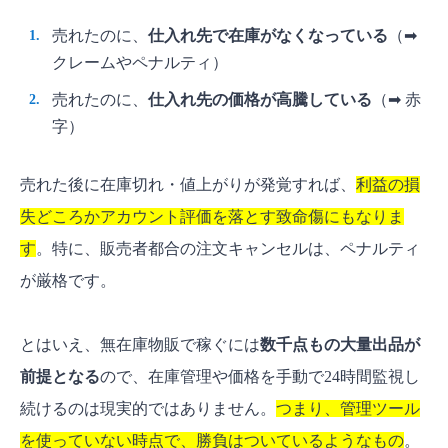
売れたのに、
仕入れ先で在庫がなくなっている
（➡
クレームやペナルティ）
売れたのに、
仕入れ先の価格が高騰している
（➡ 赤
字）
売れた後に在庫切れ・値上がりが発覚すれば、
利益の損
失どころかアカウント評価を落とす致命傷にもなりま
す
。特に、販売者都合の注文キャンセルは、ペナルティ
が厳格です。
とはいえ、無在庫物販で稼ぐには
数千点もの大量出品が
前提となる
ので、在庫管理や価格を手動で24時間監視し
続けるのは現実的ではありません。
つまり、管理ツール
を使っていない時点で、勝負はついているようなもの
。