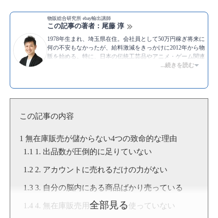
物販総合研究所 ebay輸出講師
この記事の著者：尾藤 淳
1978年生まれ、埼玉県在住。会社員として50万円稼ぎ将来に
何の不安もなかったが、給料激減をきっかけに2012年から物
販を始める。特に、日本の伝統工芸品やアニメ・ゲーム関連
商品などを海外の人に販売する、ebay輸出が得意。ebayでの
...続きを読む
評価数は1万1000件を超える。現在は、ツールを使って無在
庫で実践できるebay輸出のノウハウを開発し、物販総合研究
所のスクールで多くの人に伝えている。
▶Twitter：
https://twitter.com/bitojun
▶YouTube:
尾藤淳 [物販総合研究所]
この記事の内容
▶
尾藤 淳のプロフィール
無在庫販売が儲からない4つの致命的な理由
1. 出品数が圧倒的に足りていない
2. アカウントに売れるだけの力がない
3. 自分の脳内にある商品ばかり売っている
全部見る
4. 無在庫販売用のツールを使っていない