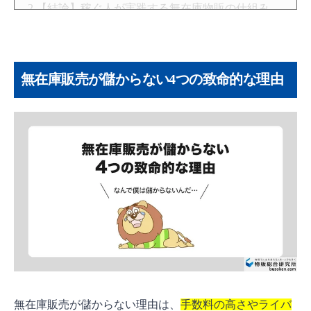
【結論】稼ぐ人が実践する無在庫物販の仕組み
無在庫販売の正しいやり方【5ステップ】
STEP1：無在庫ができるプラットフォームを選
ぶ
無在庫販売が儲からない4つの致命的な理由
STEP2：最初は「有在庫」で販売実績とスキル
を積む
STEP3：管理ツールを導入して無在庫へ移行す
る
STEP4：「周辺アイテム」から出品リストを作
る
STEP5：「直送」はNG！検品・再梱包で品質
を担保する
無在庫販売に関するよくある質問
無在庫販売は儲からないんですか？
無在庫販売が儲からない理由は、
手数料の高さやライバ