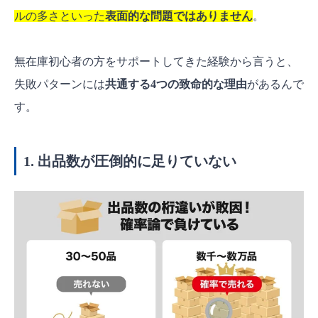
無在庫販売の仕入れ先はどこですか？
ルの多さといった
表面的な問題ではありません
。
無在庫販売は違法ではないのですか？
無在庫販売は魔法ではないけど、「勝てるルー
無在庫初心者の方をサポートしてきた経験から言うと、
ト」はある！
失敗パターンには
共通する4つの致命的な理由
があるんで
す。
1. 出品数が圧倒的に足りていない